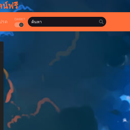
น์ฟรี
DARK?
ปรด
hwa