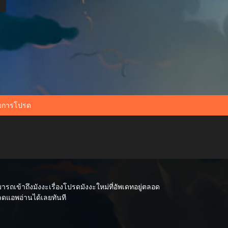
ยการโปรด
เข้าถึงมังงะเรื่องโปรดมังงะใหม่ที่อัพเดทอยู่ตลอด
หลดแอพอ่านได้เลยทันที