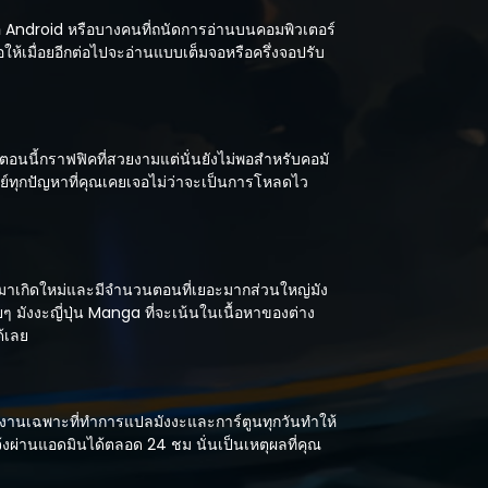
ือ Android หรือบางคนที่ถนัดการอ่านบนคอมพิวเตอร์
อให้เมื่อยอีกต่อไปจะอ่านแบบเต็มจอหรือครึ่งจอปรับ
อนนี้กราฟฟิคที่สวยงามแต่นั่นยังไม่พอสำหรับคอมั
์ทุกปัญหาที่คุณเคยเจอไม่ว่าจะเป็นการโหลดไว
มาเกิดใหม่และมีจำนวนตอนที่เยอะมากส่วนใหญ่มัง
ๆ มังงะญี่ปุ่น Manga ที่จะเน้นในเนื้อหาของต่าง
ด้เลย
ีทีมงานเฉพาะที่ทำการแปลมังงะและการ์ตูนทุกวันทำให้
้งผ่านแอดมินได้ตลอด 24 ชม นั่นเป็นเหตุผลที่คุณ