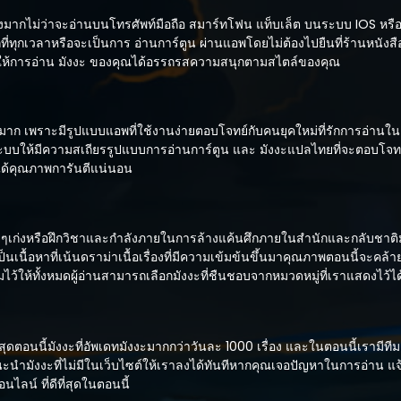
่างมากไม่ว่าจะอ่านบนโทรศัพท์มือถือ สมาร์ทโฟน แท็บเล็ต บนระบบ IOS หร
กที่ทุกเวลาหรือจะเป็นการ อ่านการ์ตูน ผ่านแอพโดยไม่ต้องไปยืนที่ร้านหนังสื
ทำให้การอ่าน มังงะ ของคุณได้อรรถรสความสนุกตามสไตล์ของคุณ
าก เพราะมีรูปแบบแอพที่ใช้งานง่ายตอบโจทย์กับคนยุคใหม่ที่รักการอ่านในต
ะบบให้มีความสเถียรรูปแบบการอ่านการ์ตูน และ มังงะแปลไทยที่จะตอบโจทย
ละได้คุณภาพการันตีแน่นอน
ๆเก่งหรือฝึกวิชาและกำลังภายในการล้างแค้นศึกภายในสำนักและกลับชาติ
เนื้อหาที่เน้นดราม่าเนื้อเรื่องที่มีความเข้มข้นขึ้นมาคุณภาพตอนนี้จะคล้าย
้ให้ทั้งหมดผู้อ่านสามารถเลือกมังงะที่ชืนชอบจากหมวดหมู่ที่เราแสดงไว้ไ
ที่สุดตอนนี้มังงะที่อัพเดทมังงะมากกว่าวันละ 1000 เรื่อง และในตอนนี้เราม
นะนำมังงะที่ไม่มีในเว็บไซต์ให้เราลงได้ทันทีหากคุณเจอปัญหาในการอ่าน แจ
ไลน์ ที่ดีที่สุดในตอนนี้