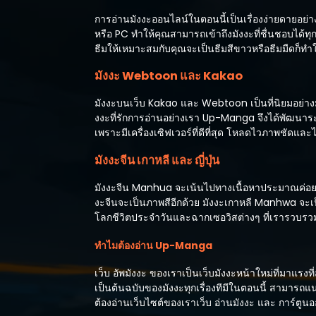
การอ่านมังงะออนไลน์ในตอนนี้เป็นเรื่องง่ายดายอย
หรือ PC ทำให้คุณสามารถเข้าถึงมังงะที่ชื่นชอบได้ทุ
ธีมให้เหมาะสมกับคุณจะเป็นธีมสีขาวหรือธีมมืดก็
มังงะ Webtoon และ Kakao
มังงะบนเว็บ Kakao และ Webtoon เป็นที่นิยมอย่างม
งงะที่รักการอ่านอย่างเรา Up-Manga จึงได้พัฒนาร
เพราะมีเครื่องเซิฟเวอร์ที่ดีที่สุด โหลดไวภาพชัดแ
มังงะจีน เกาหลี และ ญี่ปุ่น
มังงะจีน Manhua จะเน้นไปทางเนื้อหาประมาณค่อย
งะจีนจะเป็นภาพสีอีกด้วย มังงะเกาหลี Manhwa จะเป็น
โลกชีวิตประจำวันและฉากเซอวิสต่างๆ ที่เรารวบรวมไว
ทำไมต้องอ่าน Up-Manga
เว็บ อัพมังงะ ของเราเป็นเว็บมังงะหน้าใหม่ที่มาแรง
เป็นต้นฉบับของมังงะทุกเรื่องทีมีในตอนนี้ สามารถแ
ต้องอ่านเว็บไซต์ของเราเว็บ อ่านมังงะ และ การ์ตูนออน