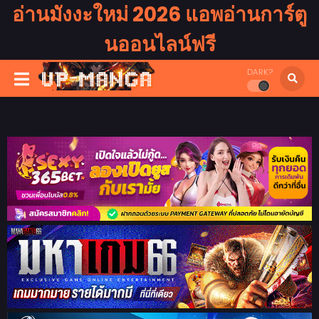
อ่านมังงะใหม่ 2026 แอพอ่านการ์ตู
นออนไลน์ฟรี
DARK?