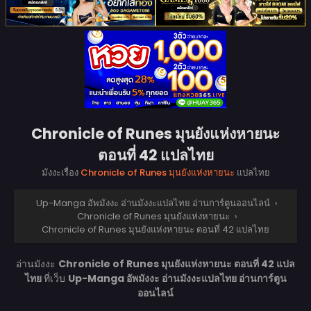
Chronicle of Runes มุนยังแห่งหายนะ
ตอนที่ 42 แปลไทย
มังงะเรื่อง
Chronicle of Runes มุนยังแห่งหายนะ
แปลไทย
Up-Manga อัพมังงะ อ่านมังงะแปลไทย อ่านการ์ตูนออนไลน์
›
Chronicle of Runes มุนยังแห่งหายนะ
›
Chronicle of Runes มุนยังแห่งหายนะ ตอนที่ 42 แปลไทย
อ่านมังงะ
Chronicle of Runes มุนยังแห่งหายนะ ตอนที่ 42 แปล
ไทย
ที่เว็บ
Up-Manga อัพมังงะ อ่านมังงะแปลไทย อ่านการ์ตูน
ออนไลน์