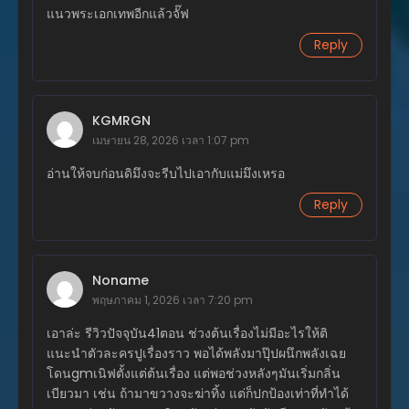
แนวพระเอกเทพอีกแล้วจั๊ฟ
พฤษภาคม 31, 2026
Reply
ตอนที่ 45
พฤษภาคม 18, 2026
ตอนที่ 44
KGMRGN
พฤษภาคม 14, 2026
เมษายน 28, 2026 เวลา 1:07 pm
ตอนที่ 43
อ่านให้จบก่อนดิมึงจะรีบไปเอากับแม่มึงเหรอ
พฤษภาคม 14, 2026
Reply
ตอนที่ 42
พฤษภาคม 11, 2026
ตอนที่ 41
Noname
เมษายน 27, 2026
พฤษภาคม 1, 2026 เวลา 7:20 pm
เอาล่ะ รีวิวปัจจุบัน41ตอน ช่วงต้นเรื่องไม่มีอะไรให้ติ
ตอนที่ 40
เมษายน 26, 2026
แนะนำตัวละครปูเรื่องราว พอได้พลังมาปุ๊ปผนึกพลังเฉย
โดนgmเนิฟตั้งแต่ต้นเรื่อง แต่พอช่วงหลังๆมันเริ่มกลิ่น
ตอนที่ 39
เบียวมา เช่น ถ้ามาขวางจะฆ่าทิ้ง แต่ก็ปกป้องเท่าที่ทำได้
เมษายน 26, 2026