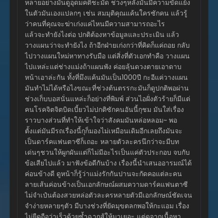
หลายอย่างมันดูอุดมคติชะมัด ช่วงๆหลังมันมีความขัดแย้ง
ในตัวมันเองแปลกๆ เช่น สมมุติคุณแค้นใครซักคน แล้วรู้
ตอนที่ 38
ว่าคนที่คุณจะฆ่าเก่งแค่ไหนมีความสามารถอะไร
เมษายน 26, 2026
แล้วจะทำยังไงต่อ ปกติต้องหาข้อมูลและประเมิน แล้ว
วางแผนว่าจะทำยังไง ถ้าอีกฝ่ายเก่งกว่าที่คิดก็แค่ถอย กลับ
ตอนที่ 37
ไปวางแผนใหม่หาทางรับมือ แต่สิ่งที่ตัวเอกทำคือ วางแผน
เมษายน 26, 2026
ไปแหล่ะแต่ช่างแม่งถ้าแผนพัง ค่อยลุ้นดวงตายเอาดาบ
หน้าเอาล่ะกัน ทั้งที่มึงแค้นมันเป็น1000ปี กะอีแค่วางแผน
ตอนที่ 36
มันทำไม่ได้หรือไงขณะที่ช่วงต้นตรรกะมันก็ดูปกติพอผ่าน
เมษายน 26, 2026
ช่วงเก็บบอสนั่นแหล่ะก็อย่างที่พิมพ์ ส่วนไอฝั่งตัวร้ายก็มีแต่
ตอนที่ 35
คนโรคจิตจิตบิดเบี้ยวไม่ปกติซักคนอันนี้กุชม มันใส่เรื่อง
เมษายน 26, 2026
ราวบางส่วนที่ทำให้เข้าใจว่าสังคมมันหล่อหลอม~ พอ
ตั้งแต่มันมีรถเรื่องนี้กุก็มองไม่เหมือนเดิมอีกเลยถึงมันจะ
ตอนที่ 34
เป็นดาร์คแฟนตาซีก็เถอะ หลายตัวละครนึกว่าจะมีบท
เมษายน 26, 2026
เด่นๆชวนให้ผูกผันแต่ก็ไม่มีอะไรเป็นแค่ตัวประกอบ จบกับ
ข้อเสียไปแล้ว มาฟังข้อดีกันบ้าง เรื่องนี้นำเสนออารมณ์ได้
ตอนที่ 33
ค่อนข้างดี ดูหน้าก็รู้ว่าแม่งรักกันปานจะกัดคอแต่ละคน
เมษายน 26, 2026
ลายเส้นค่อนข้างเป็นเอกลักษณ์ผสมความดาร์คแฟนตาซี
ไม่จำเป๋นต้องสวยหล่อตัวละครหลายตัวมีเอกลักษณ์ชัดเจน
ตอนที่ 32
จำง่ายหลายๆตัว มีบางช่วงที่ยัดมุขตลกพอให้กะแอม เรื่อง
เมษายน 26, 2026
ไม่ยืดถือว่าเร็วด้วยซ้ำฉากสู้ให้มาเยอะ แต่ดูจากเนื้อหา