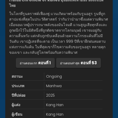
เรื่องย่อ Chronicle of Runes มุนยังแห่งหายนะ มังงะแปล
ไทย
ในโลกที่รูนคราฟต์เฟื่องฟู แวนเกิดมาพร้อมกับรูนอสูร รูนที่ถูก
สาปแช่งที่สุดในประวัติศาสตร์ ว่ากันว่านำมาซึ่งแต่ความพินาศ
เมื่อจอมเวทผู้ปรารถนาพลังของมันโจมตี แวนสูญเสียทุกสิ่งและ
ถูกผนึกไว้ในมิติหนึ่งที่ถูกตัดขาดจากโลกมนุษย์ เขาจมอยู่กับ
ความสิ้นหวัง แต่กลับถูกขับเคลื่อนด้วยความโกรธแค้นที่ไม่มี
วันดับ เขาปฏิเสธที่จะตาย เป็นเวลา 999 ปีที่เขาฝึกฝนคมดาบ
แห่งการแก้แค้น ในที่สุดเขาก็ไขความลับของรูนอสูร ทลายคุก
ของเขา และกลับสู่โลกพร้อมกับความพินาศ
ตอนที่ 1
ตอนที่ 53
อ่านตอนแรก
อ่านตอนล่าสุด
สถานะ
Ongoing
ประเภท
Manhwa
ปีที่ปล่อย
2025
ผู้แต่ง
Kang Han
ผู้เขียน
Kang Han