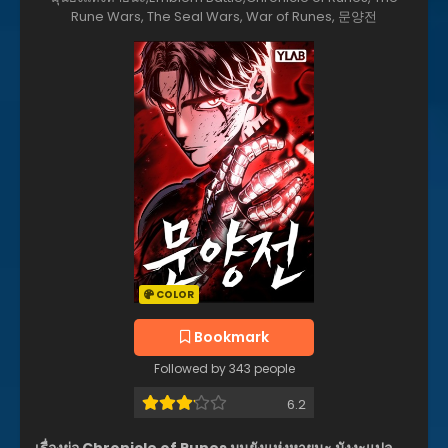
Rune Wars, The Seal Wars, War of Runes, 문양전
COLOR
Bookmark
Followed by 343 people
6.2