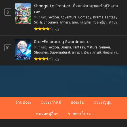
Shangri-La Frontier เมื่อนักล่าเกมขยะท้าสู้ในเกม
เทพ
9
หมวดหมู่
:
Action
,
Adventure
,
Comedy
,
Drama
,
Fantasy
,
Sci-fi
,
Shounen
,
ดราม่า
,
ตลก
,
ผจญภัย
,
มังงะญี่ปุ่น
,
ศิลปะ
การต่อสู้-แอคชั่น
,
แฟนตาซี
7.9
Star-Embracing Swordmaster
10
หมวดหมู่
:
Action
,
Drama
,
Fantasy
,
Mature
,
Seinen
,
Shounen
,
Supernatural
,
ดราม่า
,
มังงะเกาหลี
,
ศิลปะการ
ต่อสู้-แอคชั่น
,
แฟนตาซี
7.3
อ่านมังงะ
มังงะเกาหลี
มังงะจีน
มังงะญี่ปุ่น
หมวดหมู่อื่นๆ
รายการโปรด