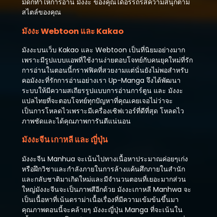
มืดก็ทำให้การอ่าน มังงะ ของคุณได้อรรถรสความสนุกตาม
สไตล์ของคุณ
มังงะ Webtoon และ Kakao
มังงะบนเว็บ Kakao และ Webtoon เป็นที่นิยมอย่างมาก
เพราะมีรูปแบบแอพที่ใช้งานง่ายตอบโจทย์กับคนยุคใหม่ที่รัก
การอ่านในตอนนี้กราฟฟิคที่สวยงามแต่นั่นยังไม่พอสำหรับ
คอมังงะที่รักการอ่านอย่างเรา Up-Manga จึงได้พัฒนา
ระบบให้มีความสเถียรรูปแบบการอ่านการ์ตูน และ มังงะ
แปลไทยที่จะตอบโจทย์ทุกปัญหาที่คุณเคยเจอไม่ว่าจะ
เป็นการโหลดไวเพราะมีเครื่องเซิฟเวอร์ที่ดีที่สุด โหลดไว
ภาพชัดและได้คุณภาพการันตีแน่นอน
มังงะจีน เกาหลี และ ญี่ปุ่น
มังงะจีน Manhua จะเน้นไปทางเนื้อหาประมาณค่อยๆเก่ง
หรือฝึกวิชาและกำลังภายในการล้างแค้นศึกภายในสำนัก
และกลับชาติมาเกิดใหม่และมีจำนวนตอนที่เยอะมากส่วน
ใหญ่มังงะจีนจะเป็นภาพสีอีกด้วย มังงะเกาหลี Manhwa จะ
เป็นเนื้อหาที่เน้นดราม่าเนื้อเรื่องที่มีความเข้มข้นขึ้นมา
คุณภาพตอนนี้จะคล้ายๆ มังงะญี่ปุ่น Manga ที่จะเน้นใน