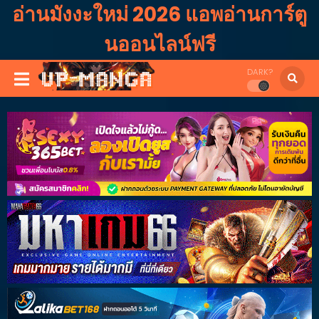
อ่านมังงะใหม่ 2026 แอพอ่านการ์ตู
นออนไลน์ฟรี
DARK?