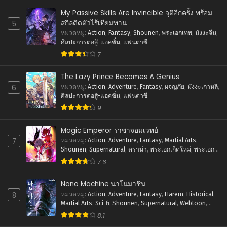
My Passive Skills Are Invincible จุติอีกครั้ง พร้อม
สกิลติดตัวไร้เทียมทาน
5
หมวดหมู่
:
Action
,
Fantasy
,
Shounen
,
พระเอกเทพ
,
มังงะจีน
,
ศิลปะการต่อสู้-แอคชั่น
,
แฟนตาซี
7
The Lazy Prince Becomes A Genius
6
หมวดหมู่
:
Action
,
Adventure
,
Fantasy
,
ผจญภัย
,
มังงะเกาหลี
,
ศิลปะการต่อสู้-แอคชั่น
,
แฟนตาซี
9
Magic Emperor ราชาจอมเวทย์
7
หมวดหมู่
:
Action
,
Adventure
,
Fantasy
,
Martial Arts
,
Shounen
,
Supernatural
,
ดราม่า
,
พระเอกเกิดใหม่
,
พระเอก
เทพ
,
ภัยภิบัติ
,
มังงะจีน
,
ย้อนยุค
,
ศิลปะการต่อสู้-แอคชั่น
,
7.6
แฟนตาซี
Nano Machine นาโนมาชิน
8
หมวดหมู่
:
Action
,
Adventure
,
Fantasy
,
Harem
,
Historical
,
Martial Arts
,
Sci-fi
,
Shounen
,
Supernatural
,
Webtoon
,
ชีวิตในโรงเรียน
,
พระเอกเทพ
,
มังงะเกาหลี
,
ย้อนยุค
,
ระบบ
,
8.1
ศิลปะการต่อสู้-แอคชั่น