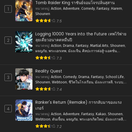
Tomb Raider King ราชันย์จอมโจรปล้นสุสาน
1
หมวดหมู่
:
Action
,
Adventure
,
Comedy
,
Fantasy
,
Harem
,
Shounen
7.5
Logging 10000 Years into the Future เทพไร้พ่าย
ลุยเดี่ยวอนาคตหมื่นปี
2
หมวดหมู่
:
Action
,
Drama
,
Fantasy
,
Martial Arts
,
Shounen
,
ผจญภัย
,
พระเอกเทพ
,
มังงะจีน
,
ศิลปะการต่อสู้-แอคชั่น
,
แฟนตาซี
7.3
Reality Quest
3
หมวดหมู่
:
Action
,
Comedy
,
Drama
,
Fantasy
,
School Life
,
Shounen
,
Webtoon
,
ชีวิตในโรงเรียน
,
มังงะเกาหลี
,
ระบบ
,
ศิลปะการต่อสู้-แอคชั่น
7.4
Ranker's Return (Remake) การกลับมาของแรง
เกอร์
4
หมวดหมู่
:
Action
,
Adventure
,
Fantasy
,
Kakao
,
Shounen
,
Webtoon
,
ดันเจี้ยน
,
ผจญภัย
,
พระเอกเกิดใหม่
,
มังงะเกาหลี
,
ระบบ
,
ศิลปะการต่อสู้-แอคชั่น
,
แฟนตาซี
7.2