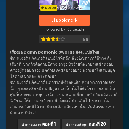
COLOR
Bookmark
Followed by 167 people
6.9
เรื่องย่อ Damn Demonic Swords มังงะแปลไทย
ซิกเนเจอร์ แจ็คเกอร์ เป็นฮีโร่ที่หลีกเลี่ยงปัญหาทุกวิถีทาง สิ่ง
เดียวที่เขากลัวคือดาบปีศาจ อาวุธชั่วร้ายที่พยายามเข้าครอบ
ครองผู้ครอบครอง แต่ด้วยเหตุผลบางอย่าง พวกเขาไม่เคยหยุด
ไล่ตามเขาและเกาะติดเขา
ซิกเนเจอร์ แจ็คเกอร์ แค่อยากมีชีวิตที่เงียบสงบ ทำภารกิจเล็กๆ
น้อยๆ และหลีกหนีจากปัญหา แต่โดยไม่ได้ตั้งใจ เขากลายเป็น
ศูนย์กลางของเหตุการณ์ต่างๆ มากมายที่เขย่าทวีปอันมหัศจรรย์
นี้ “อา… ให้ตายเถอะ” เขาเสียใจแต่ก็สายเกินไป หากเขาไม่
สามารถวิ่งหนีได้ เขามีทางเลือกเดียวเท่านั้น: ตัดศัตรูของเขา
ด้วยดาบปีศาจ!
ตอนที่ 1
ตอนที่ 20
อ่านตอนแรก
อ่านตอนล่าสุด