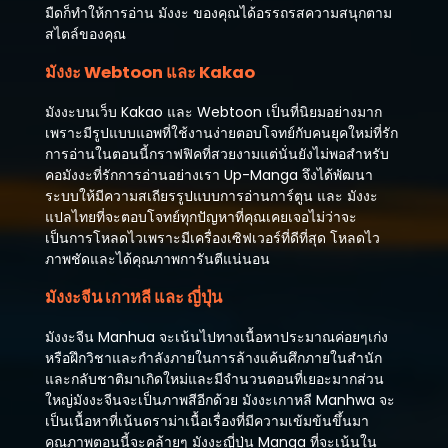
มืดก็ทำให้การอ่าน มังงะ ของคุณได้อรรถรสความสนุกตาม
สไตล์ของคุณ
มังงะ Webtoon และ Kakao
มังงะบนเว็บ Kakao และ Webtoon เป็นที่นิยมอย่างมาก
เพราะมีรูปแบบแอพที่ใช้งานง่ายตอบโจทย์กับคนยุคใหม่ที่รัก
การอ่านในตอนนี้กราฟฟิคที่สวยงามแต่นั่นยังไม่พอสำหรับ
คอมังงะที่รักการอ่านอย่างเรา Up-Manga จึงได้พัฒนา
ระบบให้มีความสเถียรรูปแบบการอ่านการ์ตูน และ มังงะ
แปลไทยที่จะตอบโจทย์ทุกปัญหาที่คุณเคยเจอไม่ว่าจะ
เป็นการโหลดไวเพราะมีเครื่องเซิฟเวอร์ที่ดีที่สุด โหลดไว
ภาพชัดและได้คุณภาพการันตีแน่นอน
มังงะจีน เกาหลี และ ญี่ปุ่น
มังงะจีน Manhua จะเน้นไปทางเนื้อหาประมาณค่อยๆเก่ง
หรือฝึกวิชาและกำลังภายในการล้างแค้นศึกภายในสำนัก
และกลับชาติมาเกิดใหม่และมีจำนวนตอนที่เยอะมากส่วน
ใหญ่มังงะจีนจะเป็นภาพสีอีกด้วย มังงะเกาหลี Manhwa จะ
เป็นเนื้อหาที่เน้นดราม่าเนื้อเรื่องที่มีความเข้มข้นขึ้นมา
คุณภาพตอนนี้จะคล้ายๆ มังงะญี่ปุ่น Manga ที่จะเน้นใน