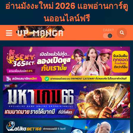
อ่านมังงะใหม่ 2026 แอพอ่านการ์ตู
นออนไลน์ฟรี
DARK?