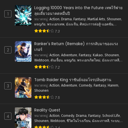
ตอนที่ 2
มีนาคม 31, 2024
Logging 10000 Years into the Future เทพไร้พ่าย
ลุยเดี่ยวอนาคตหมื่นปี
1
ตอนที่ 1
หมวดหมู่
:
Action
,
Drama
,
Fantasy
,
Martial Arts
,
Shounen
,
ผจญภัย
,
พระเอกเทพ
,
มังงะจีน
,
ศิลปะการต่อสู้-แอคชั่น
,
มีนาคม 31, 2024
แฟนตาซี
7.3
Ranker's Return (Remake) การกลับมาของแรง
เกอร์
2
หมวดหมู่
:
Action
,
Adventure
,
Fantasy
,
Kakao
,
Shounen
,
Webtoon
,
ดันเจี้ยน
,
ผจญภัย
,
พระเอกเกิดใหม่
,
มังงะเกาหลี
,
ระบบ
,
ศิลปะการต่อสู้-แอคชั่น
,
แฟนตาซี
7.2
Tomb Raider King ราชันย์จอมโจรปล้นสุสาน
3
หมวดหมู่
:
Action
,
Adventure
,
Comedy
,
Fantasy
,
Harem
,
Shounen
7.5
Reality Quest
4
หมวดหมู่
:
Action
,
Comedy
,
Drama
,
Fantasy
,
School Life
,
Shounen
,
Webtoon
,
ชีวิตในโรงเรียน
,
มังงะเกาหลี
,
ระบบ
,
ศิลปะการต่อสู้-แอคชั่น
7.4