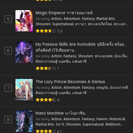
Magic Emperor ราชาจอมเวทย์
5
หมวดหมู่
:
Action
,
Adventure
,
Fantasy
,
Martial Arts
,
Shounen
,
Supernatural
,
ดราม่า
,
พระเอกเกิดใหม่
,
พระเอก
เทพ
,
ภัยภิบัติ
,
มังงะจีน
,
ย้อนยุค
,
ศิลปะการต่อสู้-แอคชั่น
,
7.6
แฟนตาซี
My Passive Skills Are Invincible จุติอีกครั้ง พร้อม
สกิลติดตัวไร้เทียมทาน
6
หมวดหมู่
:
Action
,
Fantasy
,
Shounen
,
พระเอกเทพ
,
มังงะจีน
,
ศิลปะการต่อสู้-แอคชั่น
,
แฟนตาซี
7
The Lazy Prince Becomes A Genius
7
หมวดหมู่
:
Action
,
Adventure
,
Fantasy
,
ผจญภัย
,
มังงะเกาหลี
,
ศิลปะการต่อสู้-แอคชั่น
,
แฟนตาซี
9
Nano Machine นาโนมาชิน
8
หมวดหมู่
:
Action
,
Adventure
,
Fantasy
,
Harem
,
Historical
,
Martial Arts
,
Sci-fi
,
Shounen
,
Supernatural
,
Webtoon
,
ชีวิตในโรงเรียน
,
พระเอกเทพ
,
มังงะเกาหลี
,
ย้อนยุค
,
ระบบ
,
8.1