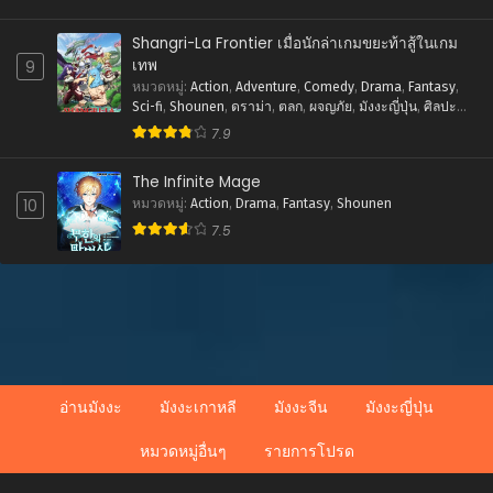
ศิลปะการต่อสู้-แอคชั่น
Shangri-La Frontier เมื่อนักล่าเกมขยะท้าสู้ในเกม
เทพ
9
หมวดหมู่
:
Action
,
Adventure
,
Comedy
,
Drama
,
Fantasy
,
Sci-fi
,
Shounen
,
ดราม่า
,
ตลก
,
ผจญภัย
,
มังงะญี่ปุ่น
,
ศิลปะ
การต่อสู้-แอคชั่น
,
แฟนตาซี
7.9
The Infinite Mage
10
หมวดหมู่
:
Action
,
Drama
,
Fantasy
,
Shounen
7.5
อ่านมังงะ
มังงะเกาหลี
มังงะจีน
มังงะญี่ปุ่น
หมวดหมู่อื่นๆ
รายการโปรด