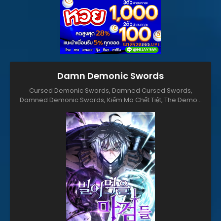
Damn Demonic Swords
Cursed Demonic Swords, Damned Cursed Swords,
Damned Demonic Swords, Kiếm Ma Chết Tiệt, The Demon
Swords of Condemnation, The Magic Swords of
Damnation, ろくでもない魔剣たち, 빌어먹을 마검들