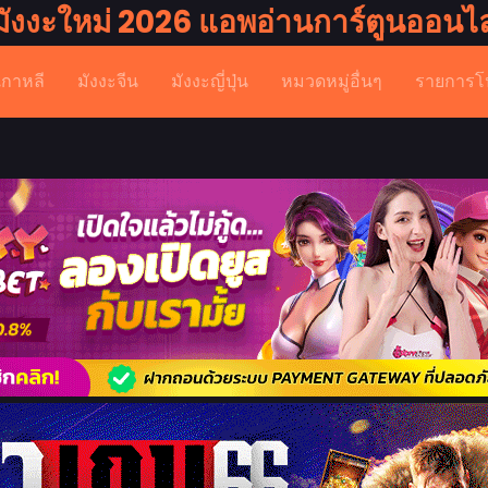
มังงะใหม่ 2026 แอพอ่านการ์ตูนออนไล
เกาหลี
มังงะจีน
มังงะญี่ปุ่น
หมวดหมู่อื่นๆ
รายการโ