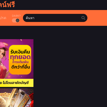
น์ฟรี
DARK?
ปรด