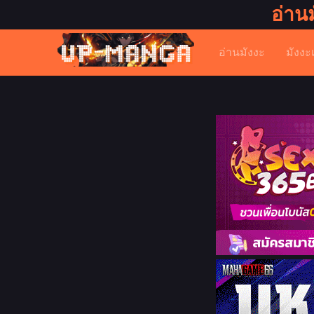
อ่าน
อ่านมังงะ
มังงะ