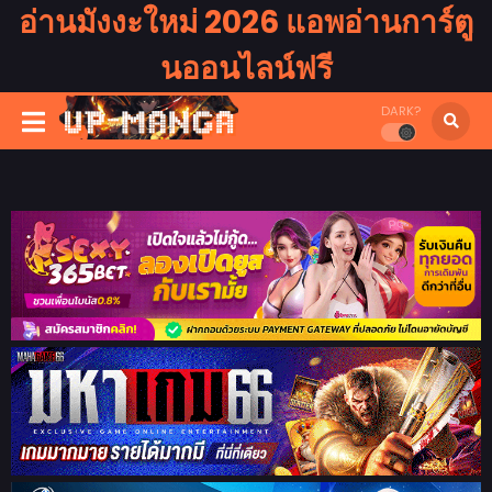
อ่านมังงะใหม่ 2026 แอพอ่านการ์ตู
นออนไลน์ฟรี
DARK?