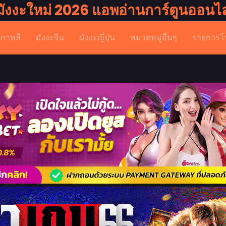
มังงะใหม่ 2026 แอพอ่านการ์ตูนออนไล
เกาหลี
มังงะจีน
มังงะญี่ปุ่น
หมวดหมู่อื่นๆ
รายการโ