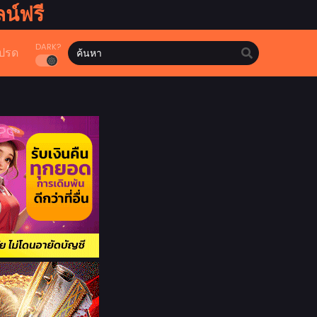
น์ฟรี
DARK?
ปรด