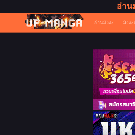
อ่าน
อ่านมังงะ
มังงะ