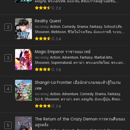
ผจญภัย
,
พระเอกเทพ
,
มังงะจีน
,
ศิลปะการต่อสู้-แอคชั่น
,
แฟนตาซี
7.3
Reality Quest
2
หมวดหมู่
:
Action
,
Comedy
,
Drama
,
Fantasy
,
School Life
,
Shounen
,
Webtoon
,
ชีวิตในโรงเรียน
,
มังงะเกาหลี
,
ระบบ
,
ศิลปะการต่อสู้-แอคชั่น
7.4
Magic Emperor ราชาจอมเวทย์
3
หมวดหมู่
:
Action
,
Adventure
,
Fantasy
,
Martial Arts
,
Shounen
,
Supernatural
,
ดราม่า
,
พระเอกเกิดใหม่
,
พระเอก
เทพ
,
ภัยภิบัติ
,
มังงะจีน
,
ย้อนยุค
,
ศิลปะการต่อสู้-แอคชั่น
,
7.6
แฟนตาซี
Shangri-La Frontier เมื่อนักล่าเกมขยะท้าสู้ในเกม
เทพ
4
หมวดหมู่
:
Action
,
Adventure
,
Comedy
,
Drama
,
Fantasy
,
Sci-fi
,
Shounen
,
ดราม่า
,
ตลก
,
ผจญภัย
,
มังงะญี่ปุ่น
,
ศิลปะ
การต่อสู้-แอคชั่น
,
แฟนตาซี
7.9
The Return of the Crazy Demon การหวนคืนของ
อสูรคลั่ง
5