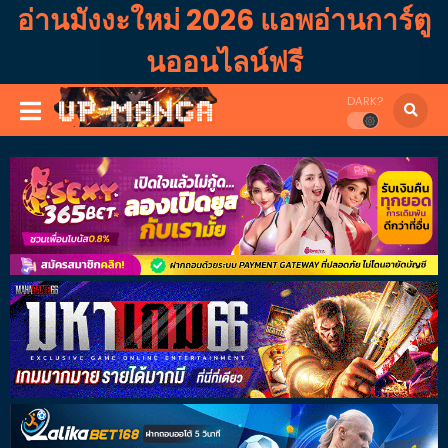
อ่านมังงะใหม่ 2026 แอพอ่านการ์ตู
นออนไลน์ฟรี
DARK?