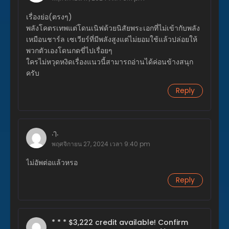
ตอนที่ 95
เรื่องย่อ(ตรงๆ)
มีนาคม 16, 2024
พลังโคตรเทพแต่โดนเนิฟด้วยนิสัยพระเอกที่ไม่เข้ากับพลัง
เหมือนชาร์ล เซเวียร์ที่มีพลังสูงแต่ไม่ยอมใช้แล้วปล่อยให้
ตอนที่ 94
พวกตัวเองโดนกดขี่ไปเรื่อยๆ
มีนาคม 5, 2024
ใครไม่หวุดหงิดเรื่องแนวนี้สามารถอ่านได้ค่อนข้างสนุก
ตอนที่ 93
ครับ
มีนาคม 3, 2024
Reply
ตอนที่ 92
กุมภาพันธ์ 21, 2024
.ๅ.
ตอนที่ 91
พฤศจิกายน 27, 2024 เวลา 9:40 pm
กุมภาพันธ์ 20, 2024
ไม่อัพต่อแล้วหรอ
ตอนที่ 90
กุมภาพันธ์ 14, 2024
Reply
ตอนที่ 89
มกราคม 23, 2024
* * * $3,222 credit available! Confirm
ตอนที่ 88