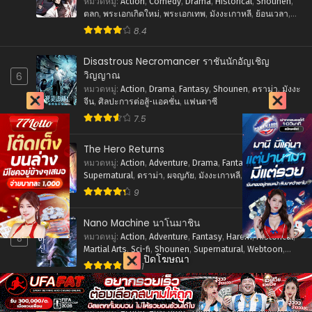
หมวดหมู่
:
Action
,
Comedy
,
Drama
,
Historical
,
Shounen
,
ตลก
,
พระเอกเกิดใหม่
,
พระเอกเทพ
,
มังงะเกาหลี
,
ย้อนเวลา
,
ศิลปะการต่อสู้-แอคชั่น
,
แฟนตาซี
8.4
Disastrous Necromancer ราชันนักอัญเชิญ
วิญญาณ
6
หมวดหมู่
:
Action
,
Drama
,
Fantasy
,
Shounen
,
ดราม่า
,
มังงะ
จีน
,
ศิลปะการต่อสู้-แอคชั่น
,
แฟนตาซี
7.5
The Hero Returns
7
หมวดหมู่
:
Action
,
Adventure
,
Drama
,
Fantasy
,
Shounen
,
Supernatural
,
ดราม่า
,
ผจญภัย
,
มังงะเกาหลี
,
ศิลปะการต่อสู้-
แอคชั่น
,
แฟนตาซี
9
Nano Machine นาโนมาชิน
8
หมวดหมู่
:
Action
,
Adventure
,
Fantasy
,
Harem
,
Historical
,
Martial Arts
,
Sci-fi
,
Shounen
,
Supernatural
,
Webtoon
,
ปิดโฆษณา
ชีวิตในโรงเรียน
,
พระเอกเทพ
,
มังงะเกาหลี
,
ย้อนยุค
,
ระบบ
,
8.1
ศิลปะการต่อสู้-แอคชั่น
The Lazy Prince Becomes A Genius
หมวดหมู่
:
Action
,
Adventure
,
Fantasy
,
ผจญภัย
,
มังงะเกาหลี
,