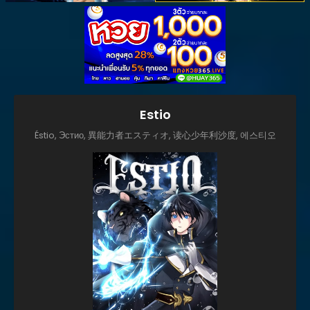
Estio
Éstio, Эстио, 異能力者エスティオ, 读心少年利沙度, 에스티오