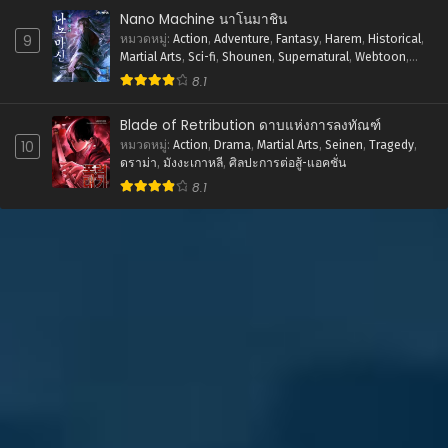
พฤศจิกายน 13, 2023
Nano Machine นาโนมาชิน
9
หมวดหมู่
:
Action
,
Adventure
,
Fantasy
,
Harem
,
Historical
,
ตอนที่ 34
Martial Arts
,
Sci-fi
,
Shounen
,
Supernatural
,
Webtoon
,
พฤศจิกายน 13, 2023
ชีวิตในโรงเรียน
,
พระเอกเทพ
,
มังงะเกาหลี
,
ย้อนยุค
,
ระบบ
,
8.1
ศิลปะการต่อสู้-แอคชั่น
ตอนที่ 33
Blade of Retribution ดาบแห่งการลงทัณฑ์
พฤศจิกายน 13, 2023
10
หมวดหมู่
:
Action
,
Drama
,
Martial Arts
,
Seinen
,
Tragedy
,
ดราม่า
,
มังงะเกาหลี
,
ศิลปะการต่อสู้-แอคชั่น
ตอนที่ 32
8.1
พฤศจิกายน 13, 2023
ตอนที่ 31
พฤศจิกายน 13, 2023
ตอนที่ 30
พฤศจิกายน 13, 2023
ตอนที่ 29
พฤศจิกายน 13, 2023
ตอนที่ 28
พฤศจิกายน 13, 2023