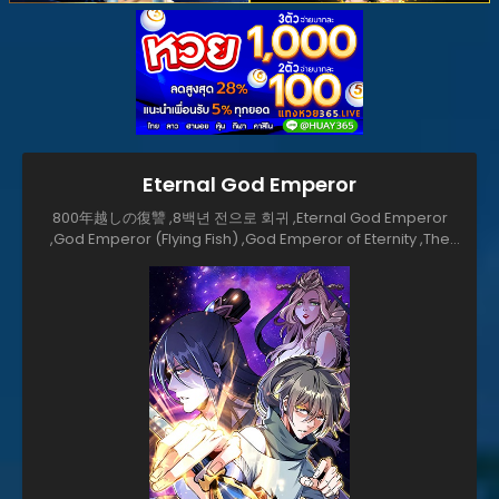
Eternal God Emperor
800年越しの復讐 ,8백년 전으로 회귀 ,Eternal God Emperor
,God Emperor (Flying Fish) ,God Emperor of Eternity ,The
Ancient Gods ,Wan Gu Shen Di ,Wàn Gǔ Shén Dì ,万古神帝 ,
尘帝归来 ,萬古神帝