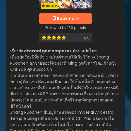
COLOR
Bookmark
Followed by 160 people
9.5
เรื่องย่อ eternal god emperor มังงะแปลไทย
เมื่อแปดร้อยปีที่แล้ว ชายในตำนานได้เสียชีวิตลง Zhang
Ruochen ลูกชายของจักรพรรดิ Ming ถูกสังหารโดยเจ้าหญิง
Chi Yao คู่หมั้นของเขา
จากนั้นแปดร้อยปีหลังจากที่เขาเสียชีวิต เขากลับมาเพียงเพื่อจะ
พบว่าผู้ที่ฆ่าเขาได้รวมทุ่ง Kunlun ให้เป็นหนึ่งเดียวและสร้าง
อาณาจักรกลางที่หนึ่ง และปัจจุบันเป็นที่รู้จักในนามจักรพรรดินี
ชีเหยา… จักรพรรดินีชีเหยา— พระบาทสมเด็จพระเจ้าอยู่หัวทรง
ปกครองโลกมนุษย์และทรงมีศักดิ์ศรีในทุกทิศทุกทางตลอดจน
ชีวิตนิรันดร์
Zhang Ruochen ยืนอยู่ด้านนอกของ Imperial Ancestral
Temple มองดูรูปปั้นของจักรพรรดินี Chi Yao และเปลวไฟ
แห่งความเกลียดชังเผาไหม้ในหัวใจของเขา “หลังจากที่ฉัน
ฝึกฝนมา 13 ปี ฉันจะส่งจักรพรรดินีไปสู่ความหายนะของเธอ!”