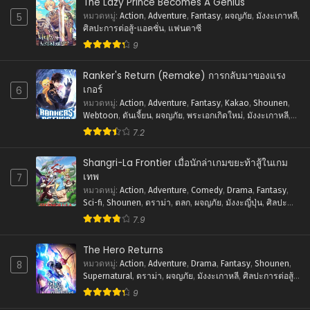
The Lazy Prince Becomes A Genius
ตอนที่ 42
5
หมวดหมู่
:
Action
,
Adventure
,
Fantasy
,
ผจญภัย
,
มังงะเกาหลี
,
พฤศจิกายน 13, 2023
ศิลปะการต่อสู้-แอคชั่น
,
แฟนตาซี
9
ตอนที่ 41
พฤศจิกายน 13, 2023
Ranker's Return (Remake) การกลับมาของแรง
ตอนที่ 40
เกอร์
6
พฤศจิกายน 13, 2023
หมวดหมู่
:
Action
,
Adventure
,
Fantasy
,
Kakao
,
Shounen
,
Webtoon
,
ดันเจี้ยน
,
ผจญภัย
,
พระเอกเกิดใหม่
,
มังงะเกาหลี
,
ระบบ
,
ศิลปะการต่อสู้-แอคชั่น
,
แฟนตาซี
ตอนที่ 39
7.2
พฤศจิกายน 13, 2023
Shangri-La Frontier เมื่อนักล่าเกมขยะท้าสู้ในเกม
ตอนที่ 38
เทพ
7
พฤศจิกายน 13, 2023
หมวดหมู่
:
Action
,
Adventure
,
Comedy
,
Drama
,
Fantasy
,
Sci-fi
,
Shounen
,
ดราม่า
,
ตลก
,
ผจญภัย
,
มังงะญี่ปุ่น
,
ศิลปะ
ตอนที่ 37
การต่อสู้-แอคชั่น
,
แฟนตาซี
7.9
พฤศจิกายน 13, 2023
The Hero Returns
ตอนที่ 36
8
หมวดหมู่
:
Action
,
Adventure
,
Drama
,
Fantasy
,
Shounen
,
พฤศจิกายน 13, 2023
Supernatural
,
ดราม่า
,
ผจญภัย
,
มังงะเกาหลี
,
ศิลปะการต่อสู้-
แอคชั่น
,
แฟนตาซี
9
ตอนที่ 35