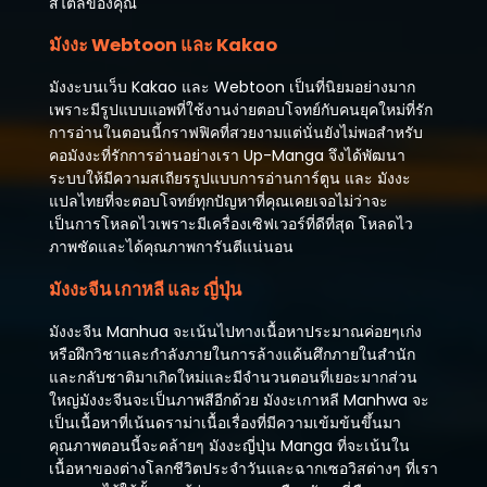
สไตล์ของคุณ
ตอนที่ 20
พฤศจิกายน 13, 2023
มังงะ Webtoon และ Kakao
ตอนที่ 19
มังงะบนเว็บ Kakao และ Webtoon เป็นที่นิยมอย่างมาก
พฤศจิกายน 13, 2023
เพราะมีรูปแบบแอพที่ใช้งานง่ายตอบโจทย์กับคนยุคใหม่ที่รัก
การอ่านในตอนนี้กราฟฟิคที่สวยงามแต่นั่นยังไม่พอสำหรับ
ตอนที่ 18
คอมังงะที่รักการอ่านอย่างเรา Up-Manga จึงได้พัฒนา
พฤศจิกายน 13, 2023
ระบบให้มีความสเถียรรูปแบบการอ่านการ์ตูน และ มังงะ
แปลไทยที่จะตอบโจทย์ทุกปัญหาที่คุณเคยเจอไม่ว่าจะ
ตอนที่ 17
เป็นการโหลดไวเพราะมีเครื่องเซิฟเวอร์ที่ดีที่สุด โหลดไว
พฤศจิกายน 13, 2023
ภาพชัดและได้คุณภาพการันตีแน่นอน
ตอนที่ 16
มังงะจีน เกาหลี และ ญี่ปุ่น
พฤศจิกายน 13, 2023
มังงะจีน Manhua จะเน้นไปทางเนื้อหาประมาณค่อยๆเก่ง
ตอนที่ 15
หรือฝึกวิชาและกำลังภายในการล้างแค้นศึกภายในสำนัก
พฤศจิกายน 13, 2023
และกลับชาติมาเกิดใหม่และมีจำนวนตอนที่เยอะมากส่วน
ใหญ่มังงะจีนจะเป็นภาพสีอีกด้วย มังงะเกาหลี Manhwa จะ
ตอนที่ 14
เป็นเนื้อหาที่เน้นดราม่าเนื้อเรื่องที่มีความเข้มข้นขึ้นมา
พฤศจิกายน 13, 2023
คุณภาพตอนนี้จะคล้ายๆ มังงะญี่ปุ่น Manga ที่จะเน้นใน
เนื้อหาของต่างโลกชีวิตประจำวันและฉากเซอวิสต่างๆ ที่เรา
ตอนที่ 13