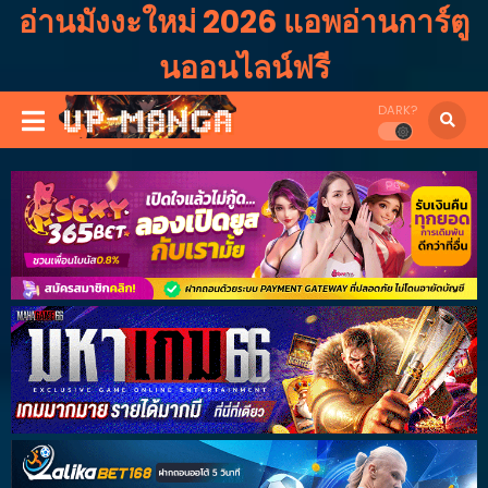
อ่านมังงะใหม่ 2026 แอพอ่านการ์ตู
นออนไลน์ฟรี
DARK?