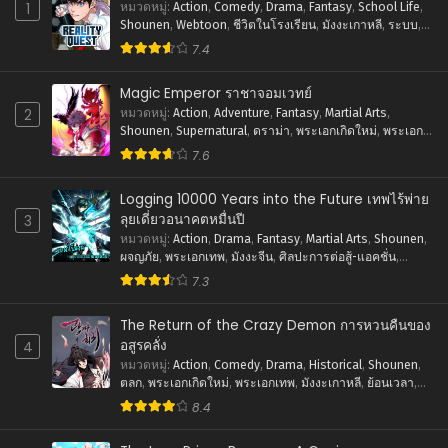
1
หมวดหมู่
:
Action
,
Comedy
,
Drama
,
Fantasy
,
School Life
,
ตอนที่ 49
Shounen
,
Webtoon
,
ชีวิตในโรงเรียน
,
มังงะเกาหลี
,
ระบบ
,
ศิลปะการต่อสู้-แอคชั่น
พฤศจิกายน 13, 2023
7.4
ตอนที่ 48
Magic Emperor ราชาจอมเวทย์
พฤศจิกายน 13, 2023
2
หมวดหมู่
:
Action
,
Adventure
,
Fantasy
,
Martial Arts
,
Shounen
,
Supernatural
,
ดราม่า
,
พระเอกเกิดใหม่
,
พระเอก
ตอนที่ 47
เทพ
,
ภัยภิบัติ
,
มังงะจีน
,
ย้อนยุค
,
ศิลปะการต่อสู้-แอคชั่น
,
7.6
แฟนตาซี
พฤศจิกายน 13, 2023
Logging 10000 Years into the Future เทพไร้พ่าย
ตอนที่ 46
ลุยเดี่ยวอนาคตหมื่นปี
3
พฤศจิกายน 13, 2023
หมวดหมู่
:
Action
,
Drama
,
Fantasy
,
Martial Arts
,
Shounen
,
ผจญภัย
,
พระเอกเทพ
,
มังงะจีน
,
ศิลปะการต่อสู้-แอคชั่น
,
ตอนที่ 45
แฟนตาซี
7.3
พฤศจิกายน 13, 2023
The Return of the Crazy Demon การหวนคืนของ
ตอนที่ 44
อสูรคลั่ง
4
พฤศจิกายน 13, 2023
หมวดหมู่
:
Action
,
Comedy
,
Drama
,
Historical
,
Shounen
,
ตลก
,
พระเอกเกิดใหม่
,
พระเอกเทพ
,
มังงะเกาหลี
,
ย้อนเวลา
,
ตอนที่ 43
ศิลปะการต่อสู้-แอคชั่น
,
แฟนตาซี
8.4
พฤศจิกายน 13, 2023