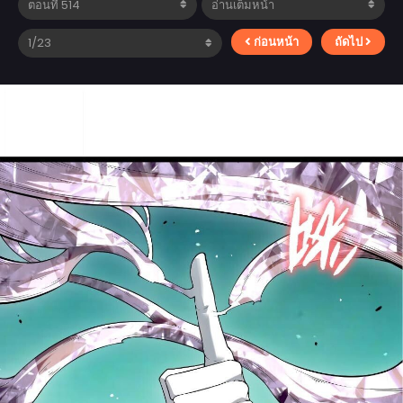
ก่อนหน้า
ถัดไป