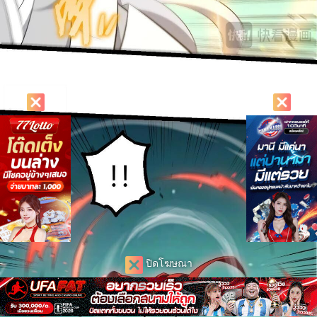
ปิดโฆษณา