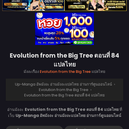
Evolution from the Big Tree ตอนที่ 84
แปลไทย
มังงะเรื่อง
Evolution from the Big Tree
แปลไทย
Up-Manga อัพมังงะ อ่านมังงะแปลไทย อ่านการ์ตูนออนไลน์
›
Evolution from the Big Tree
›
Evolution from the Big Tree ตอนที่ 84 แปลไทย
อ่านมังงะ
Evolution from the Big Tree ตอนที่ 84 แปลไทย
ที่
เว็บ
Up-Manga อัพมังงะ อ่านมังงะแปลไทย อ่านการ์ตูนออนไลน์