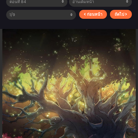
ก่อนหน้า
ถัดไป