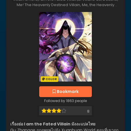
Me! The Heavenly Destined Villain, Me, the Heavenly
Destined Villain, Ta Trời Sinh Đã Là Nhân Vật Phản Diện, The
Villain of Destiny, Villain Is Here, Моя судьба злодея, 我こそは
大悪党, 我！天命大反派, 악역이지만 즐겁습니다
COLOR
Bookmark
Followed by 1863 people
8
เรื่องย่อ I am the Fated Villain มังงะแปลไทย
Gu Zhangge ถูกอพยพไปยัง Xuanhuan World ตอนที่เขาถูก