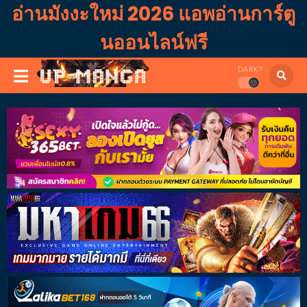
อ่านมังงะใหม่ 2026 แอพอ่านการ์ตู
นออนไลน์ฟรี
DARK?