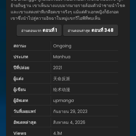
ย้ายถิ่นฐาน เขาเห็นนางแบบมากมายรายล้อมตัวนำชายนำโชค
และเขาแสดงท่าทีเกลียดเขาจริงๆ แม้แต่ตัวเอกหญิงก็ยังกอด
เขาซึ่งนำไปสู่ความอิจฉาในหมู่แขกวีไอพีที่พบเห็น
ตอนที่ 1
ตอนที่ 348
อ่านตอนแรก
อ่านตอนล่าสุด
สถานะ
Ongoing
ประเภท
Manhua
ปีที่ปล่อย
2021
ผู้แต่ง
天命反派
ผู้เขียน
绘术动漫
ผู้อัพเดท
upmanga
วันที่เผยแพร่
กันยายน 29, 2023
อัพเดทล่าสุด
สิงหาคม 4, 2026
Views
4.1M