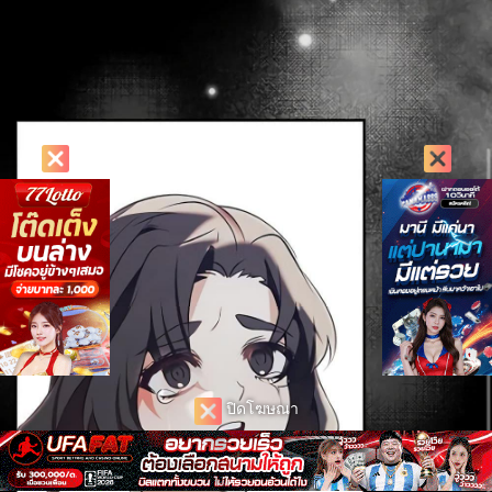
ปิดโฆษณา