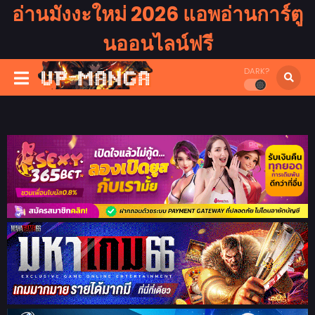
อ่านมังงะใหม่ 2026 แอพอ่านการ์ตู
นออนไลน์ฟรี
DARK?