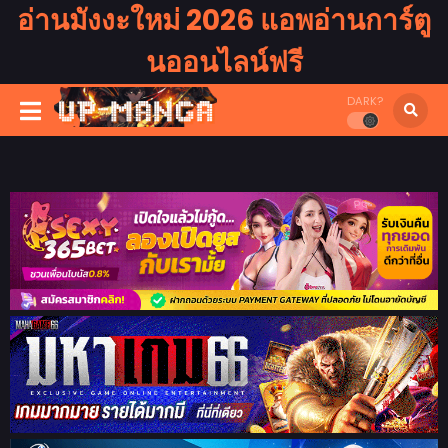
อ่านมังงะใหม่ 2026 แอพอ่านการ์ตู
นออนไลน์ฟรี
DARK?