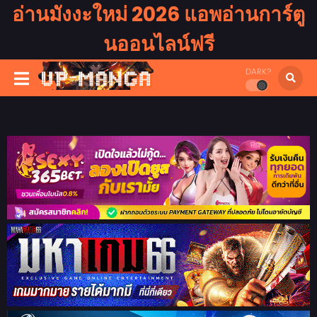
อ่านมังงะใหม่ 2026 แอพอ่านการ์ตู
นออนไลน์ฟรี
DARK?