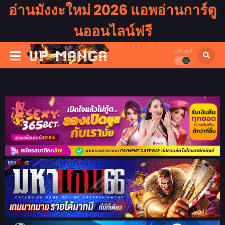
อ่านมังงะใหม่ 2026 แอพอ่านการ์ตู
นออนไลน์ฟรี
DARK?