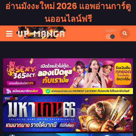
อ่านมังงะใหม่ 2026 แอพอ่านการ์ตู
นออนไลน์ฟรี
DARK?