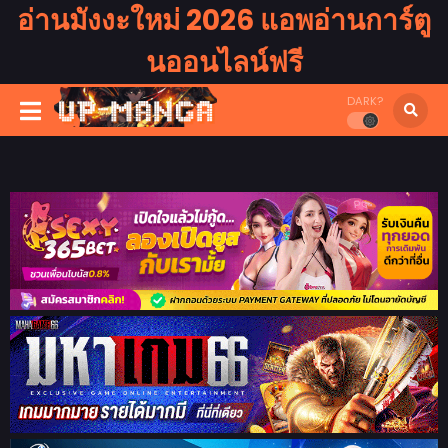
อ่านมังงะใหม่ 2026 แอพอ่านการ์ตู
นออนไลน์ฟรี
DARK?