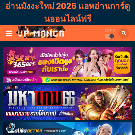
อ่านมังงะใหม่ 2026 แอพอ่านการ์ตู
นออนไลน์ฟรี
DARK?