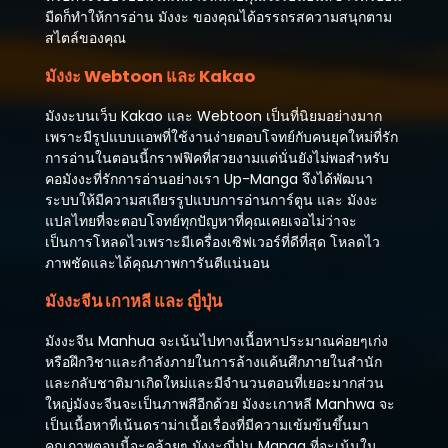
มกราคม 12, 2024
มืดก็ทำให้การอ่าน มังงะ ของคุณได้อรรถรสความสนุกตาม
สไตล์ของคุณ
ตอนที่ 42
ธันวาคม 26, 2023
มังงะ Webtoon และ Kakao
ตอนที่ 41
มังงะบนเว็บ Kakao และ Webtoon เป็นที่นิยมอย่างมาก
ธันวาคม 26, 2023
เพราะมีรูปแบบแอพที่ใช้งานง่ายตอบโจทย์กับคนยุคใหม่ที่รัก
การอ่านในตอนนี้กราฟฟิคที่สวยงามแต่นั่นยังไม่พอสำหรับ
ตอนที่ 40
คอมังงะที่รักการอ่านอย่างเรา Up-Manga จึงได้พัฒนา
ธันวาคม 14, 2023
ระบบให้มีความสเถียรรูปแบบการอ่านการ์ตูน และ มังงะ
แปลไทยที่จะตอบโจทย์ทุกปัญหาที่คุณเคยเจอไม่ว่าจะ
ตอนที่ 39
เป็นการโหลดไวเพราะมีเครื่องเซิฟเวอร์ที่ดีที่สุด โหลดไว
ธันวาคม 14, 2023
ภาพชัดและได้คุณภาพการันตีแน่นอน
ตอนที่ 38
มังงะจีน เกาหลี และ ญี่ปุ่น
ธันวาคม 14, 2023
มังงะจีน Manhua จะเน้นไปทางเนื้อหาประมาณค่อยๆเก่ง
ตอนที่ 37
หรือฝึกวิชาและกำลังภายในการล้างแค้นศึกภายในสำนัก
ธันวาคม 14, 2023
และกลับชาติมาเกิดใหม่และมีจำนวนตอนที่เยอะมากส่วน
ใหญ่มังงะจีนจะเป็นภาพสีอีกด้วย มังงะเกาหลี Manhwa จะ
ตอนที่ 36
เป็นเนื้อหาที่เน้นดราม่าเนื้อเรื่องที่มีความเข้มข้นขึ้นมา
ธันวาคม 14, 2023
คุณภาพตอนนี้จะคล้ายๆ มังงะญี่ปุ่น Manga ที่จะเน้นใน