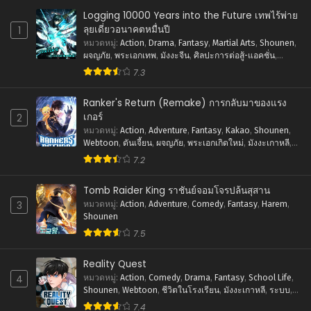
ตอนที่ 72
Logging 10000 Years into the Future เทพไร้พ่าย
พฤศจิกายน 6, 2024
ลุยเดี่ยวอนาคตหมื่นปี
1
หมวดหมู่
:
Action
,
Drama
,
Fantasy
,
Martial Arts
,
Shounen
,
ตอนที่ 71
ผจญภัย
,
พระเอกเทพ
,
มังงะจีน
,
ศิลปะการต่อสู้-แอคชั่น
,
พฤศจิกายน 6, 2024
แฟนตาซี
7.3
ตอนที่ 70
ตุลาคม 19, 2024
Ranker's Return (Remake) การกลับมาของแรง
เกอร์
2
ตอนที่ 69
หมวดหมู่
:
Action
,
Adventure
,
Fantasy
,
Kakao
,
Shounen
,
ตุลาคม 8, 2024
Webtoon
,
ดันเจี้ยน
,
ผจญภัย
,
พระเอกเกิดใหม่
,
มังงะเกาหลี
,
ระบบ
,
ศิลปะการต่อสู้-แอคชั่น
,
แฟนตาซี
7.2
ตอนที่ 68
ตุลาคม 1, 2024
Tomb Raider King ราชันย์จอมโจรปล้นสุสาน
3
หมวดหมู่
:
Action
,
Adventure
,
Comedy
,
Fantasy
,
Harem
,
ตอนที่ 67
Shounen
ตุลาคม 1, 2024
7.5
ตอนที่ 66
Reality Quest
ตุลาคม 1, 2024
4
หมวดหมู่
:
Action
,
Comedy
,
Drama
,
Fantasy
,
School Life
,
Shounen
,
Webtoon
,
ชีวิตในโรงเรียน
,
มังงะเกาหลี
,
ระบบ
,
ตอนที่ 65
ศิลปะการต่อสู้-แอคชั่น
7.4