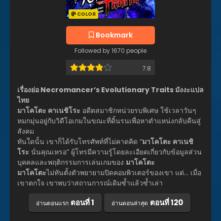
COLOR
Bookmark
Followed by 1670 people
7.8
เรื่องย่อ Necromancer’s Evolutionary Traits มังงะแปล
ไทย
มาโคโตะ คาเนชิโระ
อดีตสมาชิกหน่วยรบพิเศษ ใช้เวลาวันๆ
หมกมุ่นอยู่กับวิดีโอเกมในขณะที่ดิ้นรนเพื่อหาตำแหน่งกลับคืนสู่
สังคม
ทันใดนั้น เขาก็ได้รับโทรศัพท์ที่ไม่คาดคิด “
มาโคโตะ คาเนชิ
โระ
นั่นคุณเหรอ” ผู้โทรมีความรู้โดยละเอียดเกี่ยวกับข้อมูลส่วน
บุคคลและพฤติกรรมการเล่นเกมของ
มาโคโตะ
มาโคโตะ
ไม่ทันตั้งตัวพยายามปิดคอมพิวเตอร์ของเขา แต่… เมื่อ
เขาตกใจ เขาพบว่าสถานการณ์เดิมซ้ำแล้วซ้ำเล่า
ตอนที่ 1
ตอนที่ 120
อ่านตอนแรก
อ่านตอนล่าสุด