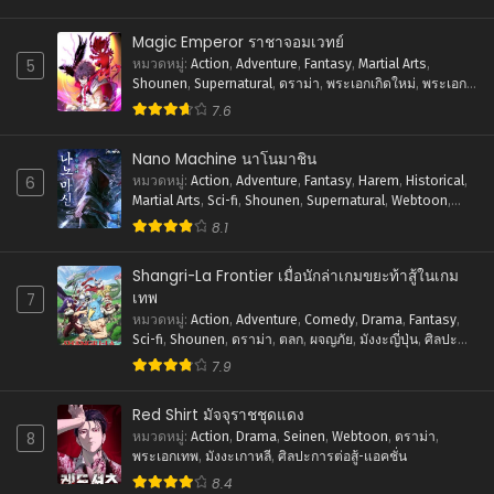
ตุลาคม 1, 2024
Magic Emperor ราชาจอมเวทย์
ตอนที่ 64
5
หมวดหมู่
:
Action
,
Adventure
,
Fantasy
,
Martial Arts
,
ตุลาคม 1, 2024
Shounen
,
Supernatural
,
ดราม่า
,
พระเอกเกิดใหม่
,
พระเอก
เทพ
,
ภัยภิบัติ
,
มังงะจีน
,
ย้อนยุค
,
ศิลปะการต่อสู้-แอคชั่น
,
7.6
ตอนที่ 63
แฟนตาซี
ตุลาคม 1, 2024
Nano Machine นาโนมาชิน
6
ตอนที่ 62
หมวดหมู่
:
Action
,
Adventure
,
Fantasy
,
Harem
,
Historical
,
Martial Arts
,
Sci-fi
,
Shounen
,
Supernatural
,
Webtoon
,
ตุลาคม 1, 2024
ชีวิตในโรงเรียน
,
พระเอกเทพ
,
มังงะเกาหลี
,
ย้อนยุค
,
ระบบ
,
8.1
ศิลปะการต่อสู้-แอคชั่น
ตอนที่ 61
ตุลาคม 1, 2024
Shangri-La Frontier เมื่อนักล่าเกมขยะท้าสู้ในเกม
เทพ
7
ตอนที่ 60
หมวดหมู่
:
Action
,
Adventure
,
Comedy
,
Drama
,
Fantasy
,
ตุลาคม 1, 2024
Sci-fi
,
Shounen
,
ดราม่า
,
ตลก
,
ผจญภัย
,
มังงะญี่ปุ่น
,
ศิลปะ
การต่อสู้-แอคชั่น
,
แฟนตาซี
7.9
ตอนที่ 59
ตุลาคม 1, 2024
Red Shirt มัจจุราชชุดแดง
8
หมวดหมู่
:
Action
,
Drama
,
Seinen
,
Webtoon
,
ดราม่า
,
ตอนที่ 58
พระเอกเทพ
,
มังงะเกาหลี
,
ศิลปะการต่อสู้-แอคชั่น
ตุลาคม 1, 2024
8.4