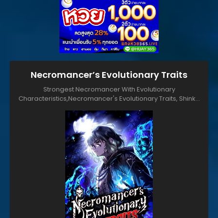
Necromancer’s Evolutionary Traits
Strongest Necromancer With Evolutionary
Characteristics,Necromancer's Evolutionary Traits, Shinka
Tokusei de Saikyou Necromancer, The Strongest
Necromancer With Evolutionary Characteristics, 進化特性で
最強ネクロマンサー, 진화 특성으로 최강 네크로맨서