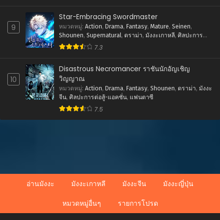
ตอนที่ 57
Star-Embracing Swordmaster
ตุลาคม 1, 2024
9
หมวดหมู่
:
Action
,
Drama
,
Fantasy
,
Mature
,
Seinen
,
Shounen
,
Supernatural
,
ดราม่า
,
มังงะเกาหลี
,
ศิลปะการ
ตอนที่ 56
ต่อสู้-แอคชั่น
,
แฟนตาซี
7.3
กรกฎาคม 9, 2024
Disastrous Necromancer ราชันนักอัญเชิญ
ตอนที่ 55
วิญญาณ
10
กรกฎาคม 9, 2024
หมวดหมู่
:
Action
,
Drama
,
Fantasy
,
Shounen
,
ดราม่า
,
มังงะ
จีน
,
ศิลปะการต่อสู้-แอคชั่น
,
แฟนตาซี
ตอนที่ 54
7.5
กรกฎาคม 9, 2024
ตอนที่ 53
กรกฎาคม 9, 2024
ตอนที่ 52
กรกฎาคม 9, 2024
อ่านมังงะ
มังงะเกาหลี
มังงะจีน
มังงะญี่ปุ่น
ตอนที่ 51
กรกฎาคม 9, 2024
หมวดหมู่อื่นๆ
รายการโปรด