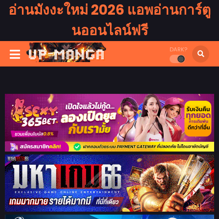
อ่านมังงะใหม่ 2026 แอพอ่านการ์ตู
นออนไลน์ฟรี
DARK?