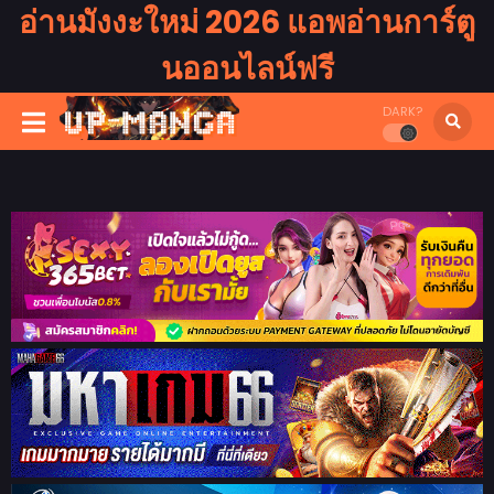
อ่านมังงะใหม่ 2026 แอพอ่านการ์ตู
นออนไลน์ฟรี
DARK?