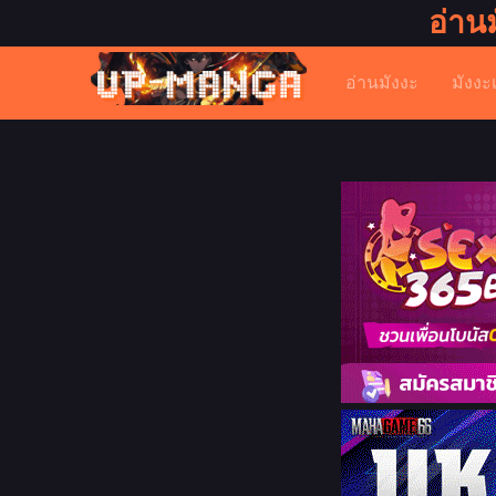
อ่าน
อ่านมังงะ
มังงะ