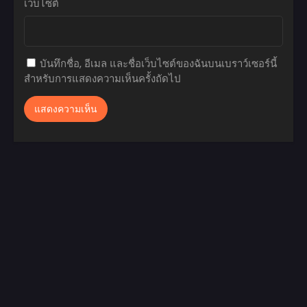
เว็บไซต์
บันทึกชื่อ, อีเมล และชื่อเว็บไซต์ของฉันบนเบราว์เซอร์นี้
สำหรับการแสดงความเห็นครั้งถัดไป