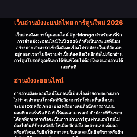
เว็บอ่านมังงะแปลไทย การ์ตูนใหม่ 2026
เว็บอ่านมังงะการ์ตูนออนไลน์ Up-Manga สำหรับคนที่รัก
การอ่านมังงะออนไลน์ในปี 2026 กำลังเป็นกระแสที่นิยม
อย่างมาก สามารถเข้าถึงมังงะเรื่องโปรดมังงะใหม่ที่อัพเดท
อยู่ตลอดเวลาไม่มีความจำเป็นต้องเสียเงินอีกต่อไปเลือกอ่าน
การ์ตูนโปรดที่คุณค้นหาได้ทันทีโดยไม่ต้องโหลดแอพอ่านได้
เลยทันที
อ่านมังงะออนไลน์
การอ่านมังงะออนไลน์ในตอนนี้เป็นเรื่องง่ายดายอย่างมาก
ไม่ว่าจะอ่านบนโทรศัพท์มือถือ สมาร์ทโฟน แท็บเล็ต บน
ระบบ IOS หรือ Android หรือบางคนที่ถนัดการอ่านบน
คอมพิวเตอร์หรือ PC ทำให้คุณสามารถเข้าถึงมังงะที่ชื่นชอบ
ได้ทุกที่ทุกเวลาหรือจะเป็นการ อ่านการ์ตูน ผ่านแอพโดยไม่
ต้องไปยืนที่ร้านหนังสือให้เมื่อยอีกต่อไปจะอ่านแบบเต็มจอ
หรือครึ่งจอปรับธีมให้เหมาะสมกับคุณจะเป็นธีมสีขาวหรือธีม