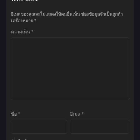
อีเมลของคุณจะไม่แสดงให้คนอื่นเห็น
ช่องข้อมูลจำเป็นถูกทำ
เครื่องหมาย
*
ความเห็น
*
ชื่อ
*
อีเมล
*