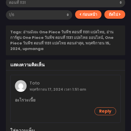
ก่อนหน้า
ถัดไป
Tags: อ่านมังงะ One Piece วันพีช ตอนที่ 1131 แปลไทย, อ่าน
การ์ตูน One Piece วันพีช ตอนที่ 1131 แปลไทย ออนไลน์, One
Piece วันพีช ตอนที่ 1131 แปลไทย ตอนล่าสุด,
พฤศจิกายน 15,
2024
,
upmanga
แสดงความคิดเห็น
Toto
พฤศจิกายน 17, 2024 เวลา 1:51 am
อะไรวะเนี้ย
Reply
ใส่ความเห็น