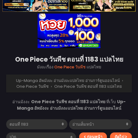
One Piece วันพีช ตอนที่ 1183 แปลไทย
มังงะเรื่อง
One Piece วันพีช
แปลไทย
Up-Manga อัพมังงะ อ่านมังงะแปลไทย อ่านการ์ตูนออนไลน์
›
One Piece วันพีช
›
One Piece วันพีช ตอนที่ 1183 แปลไทย
อ่านมังงะ
One Piece วันพีช ตอนที่ 1183 แปลไทย
ที่เว็บ
Up-
Manga อัพมังงะ อ่านมังงะแปลไทย อ่านการ์ตูนออนไลน์
ก่อนหน้า
ถัดไป