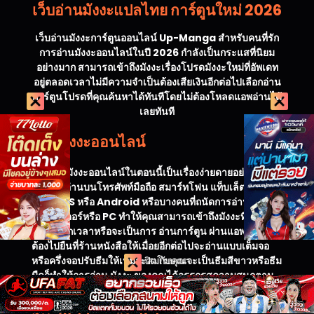
เว็บอ่านมังงะแปลไทย การ์ตูนใหม่ 2026
เว็บอ่านมังงะการ์ตูนออนไลน์ Up-Manga สำหรับคนที่รัก
การอ่านมังงะออนไลน์ในปี 2026 กำลังเป็นกระแสที่นิยม
อย่างมาก สามารถเข้าถึงมังงะเรื่องโปรดมังงะใหม่ที่อัพเดท
อยู่ตลอดเวลาไม่มีความจำเป็นต้องเสียเงินอีกต่อไปเลือกอ่าน
การ์ตูนโปรดที่คุณค้นหาได้ทันทีโดยไม่ต้องโหลดแอพอ่านได้
เลยทันที
อ่านมังงะออนไลน์
การอ่านมังงะออนไลน์ในตอนนี้เป็นเรื่องง่ายดายอย่างมาก
ไม่ว่าจะอ่านบนโทรศัพท์มือถือ สมาร์ทโฟน แท็บเล็ต บน
ระบบ IOS หรือ Android หรือบางคนที่ถนัดการอ่านบน
คอมพิวเตอร์หรือ PC ทำให้คุณสามารถเข้าถึงมังงะที่ชื่นชอบ
ได้ทุกที่ทุกเวลาหรือจะเป็นการ อ่านการ์ตูน ผ่านแอพโดยไม่
ต้องไปยืนที่ร้านหนังสือให้เมื่อยอีกต่อไปจะอ่านแบบเต็มจอ
ปิดโฆษณา
หรือครึ่งจอปรับธีมให้เหมาะสมกับคุณจะเป็นธีมสีขาวหรือธีม
มืดก็ทำให้การอ่าน มังงะ ของคุณได้อรรถรสความสนุกตาม
สไตล์ของคุณ