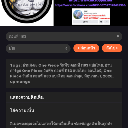
ก่อนหน้า
ถัดไป
Tags: อ่านมังงะ One Piece วันพีช ตอนที่ 1183 แปลไทย, อ่าน
การ์ตูน One Piece วันพีช ตอนที่ 1183 แปลไทย ออนไลน์, One
Piece วันพีช ตอนที่ 1183 แปลไทย ตอนล่าสุด,
มิถุนายน 1, 2026
,
upmanga
แสดงความคิดเห็น
ใส่ความเห็น
อีเมลของคุณจะไม่แสดงให้คนอื่นเห็น
ช่องข้อมูลจำเป็นถูกทำ