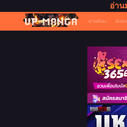
อ่าน
อ่านมังงะ
มังงะ