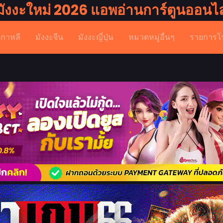
มังงะใหม่ 2026 แอพอ่านการ์ตูนออนไล
เกาหลี
มังงะจีน
มังงะญี่ปุ่น
หมวดหมู่อื่นๆ
รายการโ