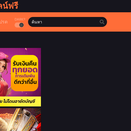
น์ฟรี
DARK?
ปรด