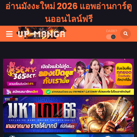
อ่านมังงะใหม่ 2026 แอพอ่านการ์ตู
นออนไลน์ฟรี
DARK?