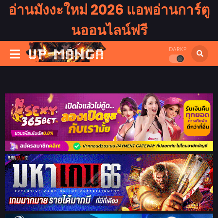
อ่านมังงะใหม่ 2026 แอพอ่านการ์ตู
นออนไลน์ฟรี
DARK?