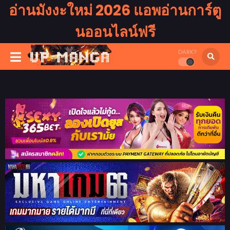
อ่านมังงะใหม่ 2026 แอพอ่านการ์ตู
นออนไลน์ฟรี
DARK?