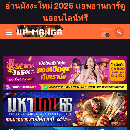
อ่านมังงะใหม่ 2026 แอพอ่านการ์ตู
นออนไลน์ฟรี
DARK?