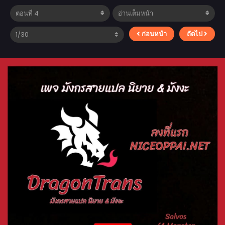
ก่อนหน้า
ถัดไป