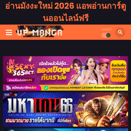
อ่านมังงะใหม่ 2026 แอพอ่านการ์ตู
นออนไลน์ฟรี
DARK?