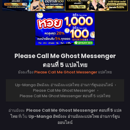
Please Call Me Ghost Messenger
ตอนที่ 5 แปลไทย
มังงะเรื่อง
Please Call Me Ghost Messenger
แปลไทย
Up-Manga อัพมังงะ อ่านมังงะแปลไทย อ่านการ์ตูนออนไลน์
›
Please Call Me Ghost Messenger
›
Please Call Me Ghost Messenger ตอนที่ 5 แปลไทย
อ่านมังงะ
Please Call Me Ghost Messenger ตอนที่ 5 แปล
ไทย
ที่เว็บ
Up-Manga อัพมังงะ อ่านมังงะแปลไทย อ่านการ์ตูน
ออนไลน์