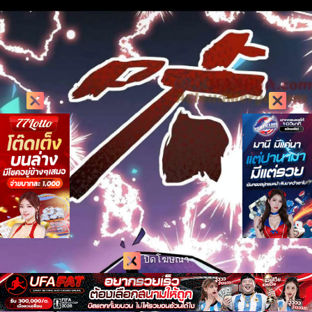
ปิดโฆษณา