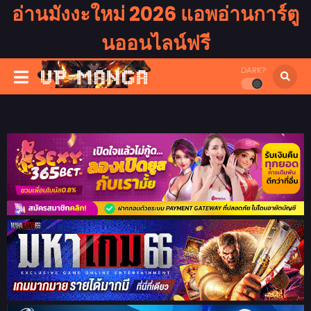
อ่านมังงะใหม่ 2026 แอพอ่านการ์ตู
นออนไลน์ฟรี
DARK?