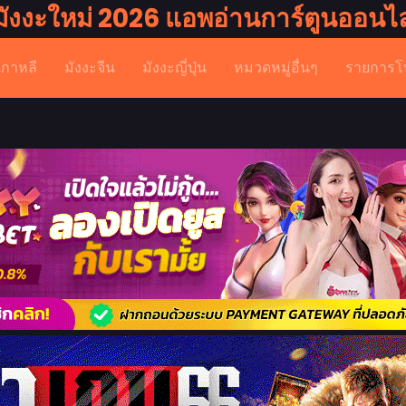
มังงะใหม่ 2026 แอพอ่านการ์ตูนออนไล
เกาหลี
มังงะจีน
มังงะญี่ปุ่น
หมวดหมู่อื่นๆ
รายการโ