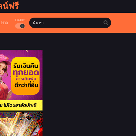
น์ฟรี
DARK?
ปรด