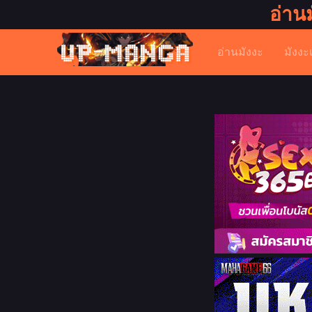
อ่าน
อ่านมังงะ
มังงะ