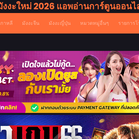
มังงะใหม่ 2026 แอพอ่านการ์ตูนออนไล
เกาหลี
มังงะจีน
มังงะญี่ปุ่น
หมวดหมู่อื่นๆ
รายการโ