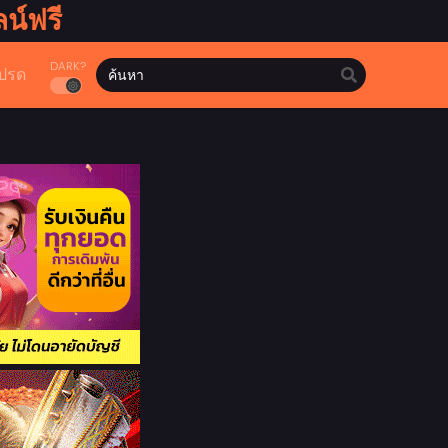
น์ฟรี
DARK?
ปรด