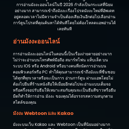
กุมภาพันธ์ 28, 2024
การอ่านมังงะออนไลน์ในปี 2026 กำลังเป็นกระแสที่นิยม
อย่างมาก สามารถเข้าถึงมังงะเรื่องโปรดมังงะใหม่ที่อัพเดท
ตอนที่ 12
อยู่ตลอดเวลาไม่มีความจำเป็นต้องเสียเงินอีกต่อไปเลือกอ่าน
กุมภาพันธ์ 28, 2024
การ์ตูนโปรดที่คุณค้นหาได้ทันทีโดยไม่ต้องโหลดแอพอ่านได้
เลยทันที
ตอนที่ 11
กุมภาพันธ์ 28, 2024
อ่านมังงะออนไลน์
ตอนที่ 10
การอ่านมังงะออนไลน์ในตอนนี้เป็นเรื่องง่ายดายอย่างมาก
กุมภาพันธ์ 28, 2024
ไม่ว่าจะอ่านบนโทรศัพท์มือถือ สมาร์ทโฟน แท็บเล็ต บน
ระบบ IOS หรือ Android หรือบางคนที่ถนัดการอ่านบน
ตอนที่ 9
คอมพิวเตอร์หรือ PC ทำให้คุณสามารถเข้าถึงมังงะที่ชื่นชอบ
กุมภาพันธ์ 28, 2024
ได้ทุกที่ทุกเวลาหรือจะเป็นการ อ่านการ์ตูน ผ่านแอพโดยไม่
ต้องไปยืนที่ร้านหนังสือให้เมื่อยอีกต่อไปจะอ่านแบบเต็มจอ
ตอนที่ 8
หรือครึ่งจอปรับธีมให้เหมาะสมกับคุณจะเป็นธีมสีขาวหรือธีม
กุมภาพันธ์ 28, 2024
มืดก็ทำให้การอ่าน มังงะ ของคุณได้อรรถรสความสนุกตาม
สไตล์ของคุณ
ตอนที่ 7
กุมภาพันธ์ 28, 2024
มังงะ Webtoon และ Kakao
ตอนที่ 6
มังงะบนเว็บ Kakao และ Webtoon เป็นที่นิยมอย่างมาก
กุมภาพันธ์ 28, 2024