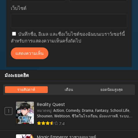
ตอนที่ 42
เว็บไซต์
ธันวาคม 10, 2025
ตอนที่ 41
ธันวาคม 10, 2025
บันทึกชื่อ, อีเมล และชื่อเว็บไซต์ของฉันบนเบราว์เซอร์นี้
สำหรับการแสดงความเห็นครั้งถัดไป
ตอนที่ 40
ธันวาคม 10, 2025
ตอนที่ 39
ธันวาคม 10, 2025
มังงะยอดฮิต
ตอนที่ 38
ธันวาคม 10, 2025
รายสัปดาห์
เดือน
ยอดนิยมสูงสุด
ตอนที่ 37
ธันวาคม 10, 2025
Reality Quest
1
หมวดหมู่
:
Action
,
Comedy
,
Drama
,
Fantasy
,
School Life
,
ตอนที่ 36
Shounen
,
Webtoon
,
ชีวิตในโรงเรียน
,
มังงะเกาหลี
,
ระบบ
,
ศิลปะการต่อสู้-แอคชั่น
ธันวาคม 10, 2025
7.4
ตอนที่ 35
Magic Emperor ราชาจอมเวทย์