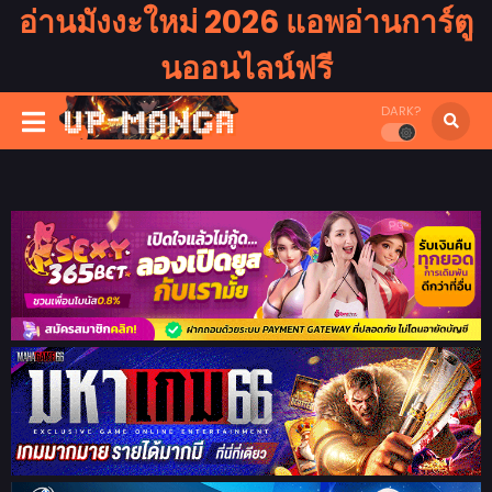
อ่านมังงะใหม่ 2026 แอพอ่านการ์ตู
นออนไลน์ฟรี
DARK?