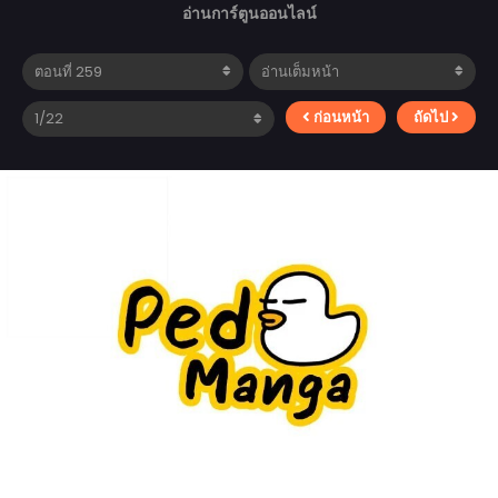
อ่านการ์ตูนออนไลน์
ก่อนหน้า
ถัดไป