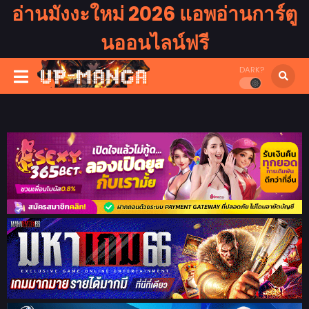
อ่านมังงะใหม่ 2026 แอพอ่านการ์ตู
นออนไลน์ฟรี
DARK?