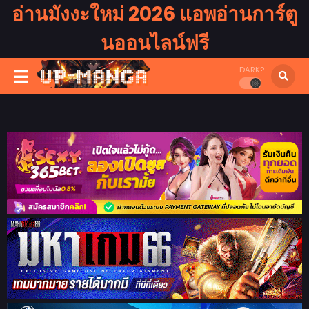
อ่านมังงะใหม่ 2026 แอพอ่านการ์ตู
นออนไลน์ฟรี
DARK?