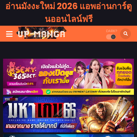
อ่านมังงะใหม่ 2026 แอพอ่านการ์ตู
นออนไลน์ฟรี
DARK?