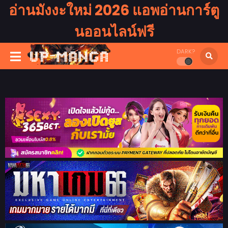
อ่านมังงะใหม่ 2026 แอพอ่านการ์ตู
นออนไลน์ฟรี
DARK?