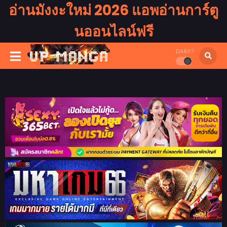
อ่านมังงะใหม่ 2026 แอพอ่านการ์ตู
นออนไลน์ฟรี
DARK?