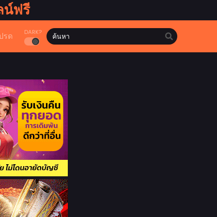
น์ฟรี
DARK?
ปรด