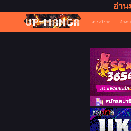
อ่าน
อ่านมังงะ
มังงะ