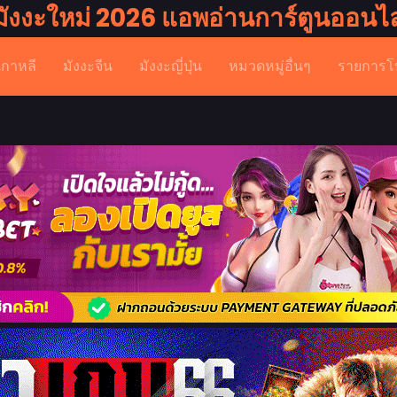
มังงะใหม่ 2026 แอพอ่านการ์ตูนออนไล
เกาหลี
มังงะจีน
มังงะญี่ปุ่น
หมวดหมู่อื่นๆ
รายการโ