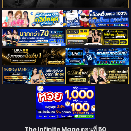
The Infinite Mage ตอนที่ 50