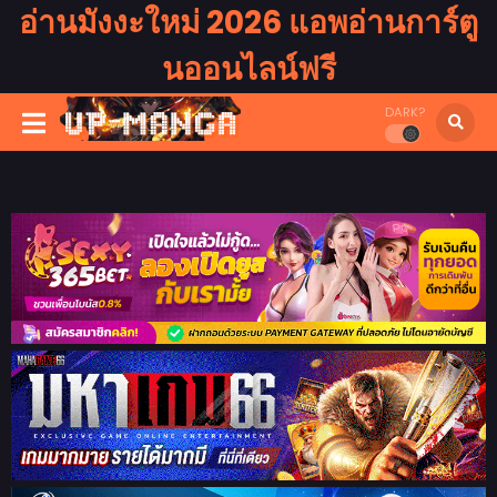
อ่านมังงะใหม่ 2026 แอพอ่านการ์ตู
นออนไลน์ฟรี
DARK?