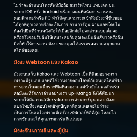
ตอนที่ 4
ไม่ว่าจะอ่านบนโทรศัพท์มือถือ สมาร์ทโฟน แท็บเล็ต บน
เมษายน 27, 2026
ระบบ IOS หรือ Android หรือบางคนที่ถนัดการอ่านบน
คอมพิวเตอร์หรือ PC ทำให้คุณสามารถเข้าถึงมังงะที่ชื่นชอบ
ตอนที่ 3
ได้ทุกที่ทุกเวลาหรือจะเป็นการ อ่านการ์ตูน ผ่านแอพโดยไม่
เมษายน 27, 2026
ต้องไปยืนที่ร้านหนังสือให้เมื่อยอีกต่อไปจะอ่านแบบเต็มจอ
หรือครึ่งจอปรับธีมให้เหมาะสมกับคุณจะเป็นธีมสีขาวหรือธีม
ตอนที่ 2
มืดก็ทำให้การอ่าน มังงะ ของคุณได้อรรถรสความสนุกตาม
เมษายน 27, 2026
สไตล์ของคุณ
ตอนที่ 1
มังงะ Webtoon และ Kakao
เมษายน 27, 2026
มังงะบนเว็บ Kakao และ Webtoon เป็นที่นิยมอย่างมาก
ตอนที่ 0
เพราะมีรูปแบบแอพที่ใช้งานง่ายตอบโจทย์กับคนยุคใหม่ที่รัก
เมษายน 27, 2026
การอ่านในตอนนี้กราฟฟิคที่สวยงามแต่นั่นยังไม่พอสำหรับ
คอมังงะที่รักการอ่านอย่างเรา Up-Manga จึงได้พัฒนา
ระบบให้มีความสเถียรรูปแบบการอ่านการ์ตูน และ มังงะ
แปลไทยที่จะตอบโจทย์ทุกปัญหาที่คุณเคยเจอไม่ว่าจะ
เป็นการโหลดไวเพราะมีเครื่องเซิฟเวอร์ที่ดีที่สุด โหลดไว
ภาพชัดและได้คุณภาพการันตีแน่นอน
มังงะจีน เกาหลี และ ญี่ปุ่น