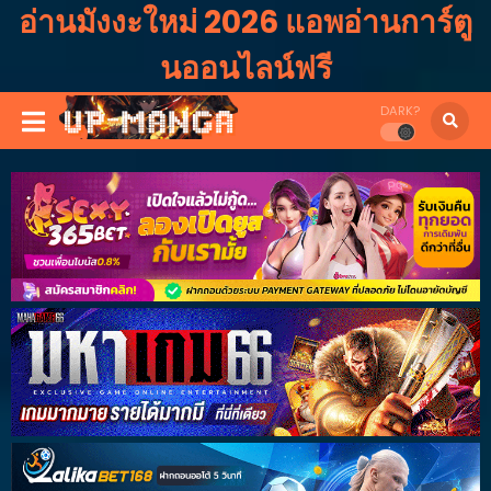
อ่านมังงะใหม่ 2026 แอพอ่านการ์ตู
นออนไลน์ฟรี
DARK?