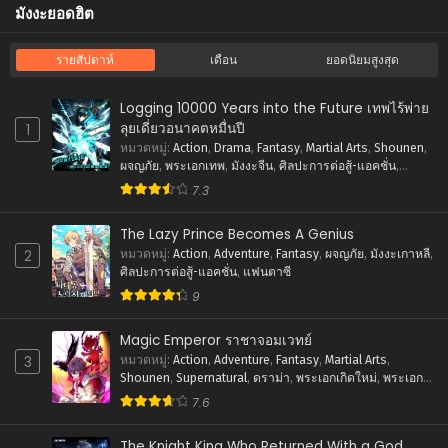
มังงะยอดฮิต
ตอนที่ 33
เมษายน 27, 2026
รายสัปดาห์
เดือน
ยอดนิยมสูงสุด
ตอนที่ 32
เมษายน 27, 2026
Logging 10000 Years into the Future เทพไร้พ่าย
ลุยเดี่ยวอนาคตหมื่นปี
1
ตอนที่ 31
หมวดหมู่
:
Action
,
Drama
,
Fantasy
,
Martial Arts
,
Shounen
,
ผจญภัย
,
พระเอกเทพ
,
มังงะจีน
,
ศิลปะการต่อสู้-แอคชั่น
,
เมษายน 27, 2026
แฟนตาซี
7.3
ตอนที่ 30
เมษายน 27, 2026
The Lazy Prince Becomes A Genius
2
หมวดหมู่
:
Action
,
Adventure
,
Fantasy
,
ผจญภัย
,
มังงะเกาหลี
,
ตอนที่ 29
ศิลปะการต่อสู้-แอคชั่น
,
แฟนตาซี
เมษายน 27, 2026
9
ตอนที่ 28
Magic Emperor ราชาจอมเวทย์
เมษายน 27, 2026
3
หมวดหมู่
:
Action
,
Adventure
,
Fantasy
,
Martial Arts
,
Shounen
,
Supernatural
,
ดราม่า
,
พระเอกเกิดใหม่
,
พระเอก
ตอนที่ 27
เทพ
,
ภัยภิบัติ
,
มังงะจีน
,
ย้อนยุค
,
ศิลปะการต่อสู้-แอคชั่น
,
7.6
เมษายน 27, 2026
แฟนตาซี
The Knight King Who Returned With a God