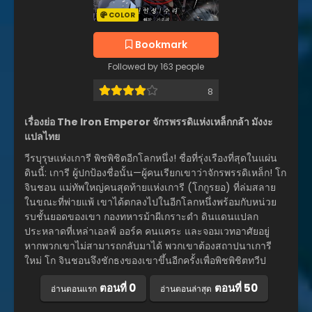
COLOR
Bookmark
Followed by 163 people
8
เรื่องย่อ The Iron Emperor จักรพรรดิแห่งเหล็กกล้า มังงะ
แปลไทย
วีรบุรุษแห่งเการี พิชพิชิตอีกโลกหนึ่ง! ชื่อที่รุ่งเรืองที่สุดในแผ่น
ดินนี้: เการี ผู้ปกป้องชื่อนั้น—ผู้คนเรียกเขาว่าจักรพรรดิเหล็ก! โก
จินชอน แม่ทัพใหญ่คนสุดท้ายแห่งเการี (โกกูรยอ) ที่ล่มสลาย
ในขณะที่พ่ายแพ้ เขาได้ตกลงไปในอีกโลกหนึ่งพร้อมกับหน่วย
รบชั้นยอดของเขา กองทหารม้าผีเกราะดำ ดินแดนแปลก
ประหลาดที่เหล่าเอลฟ์ ออร์ค คนแคระ และจอมเวทอาศัยอยู่
หากพวกเขาไม่สามารถกลับมาได้ พวกเขาต้องสถาปนาเการี
ใหม่ โก จินชอนจึงชักธงของเขาขึ้นอีกครั้งเพื่อพิชพิชิตทวีป
ตอนที่ 0
ตอนที่ 50
อ่านตอนแรก
อ่านตอนล่าสุด