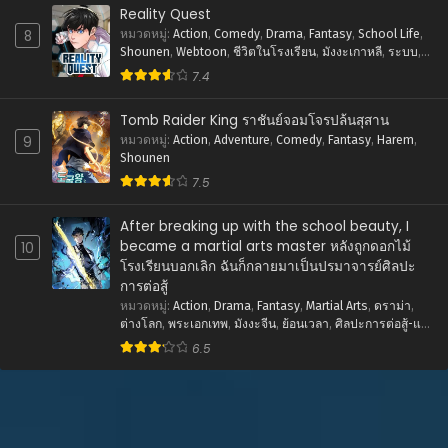
เมษายน 27, 2026
Reality Quest
8
หมวดหมู่
:
Action
,
Comedy
,
Drama
,
Fantasy
,
School Life
,
ตอนที่ 18
Shounen
,
Webtoon
,
ชีวิตในโรงเรียน
,
มังงะเกาหลี
,
ระบบ
,
เมษายน 27, 2026
ศิลปะการต่อสู้-แอคชั่น
7.4
ตอนที่ 17
Tomb Raider King ราชันย์จอมโจรปล้นสุสาน
เมษายน 27, 2026
9
หมวดหมู่
:
Action
,
Adventure
,
Comedy
,
Fantasy
,
Harem
,
Shounen
ตอนที่ 16
7.5
เมษายน 27, 2026
After breaking up with the school beauty, I
ตอนที่ 15
became a martial arts master หลังถูกดอกไม้
10
เมษายน 27, 2026
โรงเรียนบอกเลิก ฉันก็กลายมาเป็นปรมาจารย์ศิลปะ
การต่อสู้
ตอนที่ 14
หมวดหมู่
:
Action
,
Drama
,
Fantasy
,
Martial Arts
,
ดราม่า
,
เมษายน 27, 2026
ต่างโลก
,
พระเอกเทพ
,
มังงะจีน
,
ย้อนเวลา
,
ศิลปะการต่อสู้-แอ
คชั่น
,
แฟนตาซี
6.5
ตอนที่ 13
เมษายน 27, 2026
ตอนที่ 12
เมษายน 27, 2026