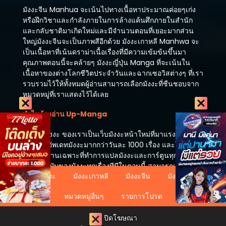
มังงะจีน Manhua จะเน้นไปทางเนื้อหาประมาณค่อยๆเก่ง
หรือฝึกวิชาและกำลังภายในการล้างแค้นศึกภายในสำนัก
และกลับชาติมาเกิดใหม่และมีจำนวนตอนที่เยอะมากส่วน
ใหญ่มังงะจีนจะเป็นภาพสีอีกด้วย มังงะเกาหลี Manhwa จะ
เป็นเนื้อหาที่เน้นดราม่าเนื้อเรื่องที่มีความเข้มข้นขึ้นมา
คุณภาพตอนนี้จะคล้ายๆ มังงะญี่ปุ่น Manga ที่จะเน้นใน
เนื้อหาของต่างโลกชีวิตประจำวันและฉากเซอวิสต่างๆ ที่เรา
รวบรวมไว้ให้ทั้งหมดผู้อ่านสามารถเลือกมังงะที่ชืนชอบจาก
หมวดหมู่ที่เราแสดงไว้ได้เลย
ทำไมต้องอ่าน Up-Manga
เว็บ อัพมังงะ ของเราเป็นเว็บมังงะหน้าใหม่ที่มาแรงที่สุดตอน
นี้มังงะที่อัพเดทมังงะมากกว่าวันละ 1000 เรื่อง และในตอนนี้
เรามีทีมงานเฉพาะที่ทำการแปลมังงะและการ์ตูนทุกวันทำให้
เป็นต้นฉบับของมังงะทุกเรื่องทีมีในตอนนี้ สามารถแนะนำ
อ่านมังงะ
มังงะเกาหลี
มังงะจีน
มังงะญี่ปุ่น
มังงะที่ไม่มีในเว็บไซต์ให้เราลงได้ทันทีหากคุณเจอปัญหาใน
การอ่าน แจ้งผ่านแอดมินได้ตลอด 24 ชม นั่นเป็นเหตุผลที่
หมวดหมู่อื่นๆ
รายการโปรด
คุณต้องอ่านเว็บไซต์ของเราเว็บ อ่านมังงะ และ การ์ตูน
ออนไลน์ ที่ดีที่สุดในตอนนี้
ปิดโฆษณา