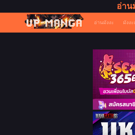
อ่าน
อ่านมังงะ
มังงะ