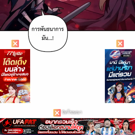
ปิดโฆษณา