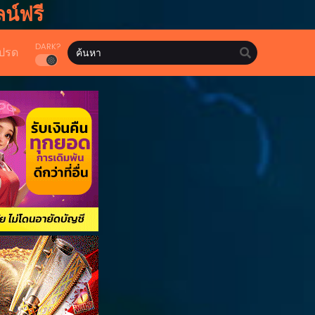
น์ฟรี
DARK?
ปรด