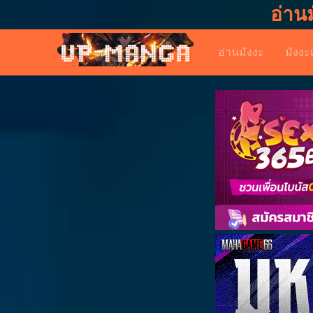
อ่าน
อ่านมังงะ
มังงะ