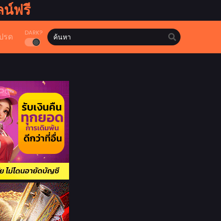
น์ฟรี
DARK?
ปรด