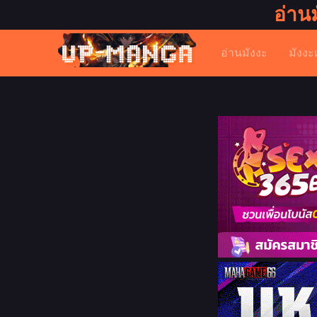
อ่าน
อ่านมังงะ
มังงะ