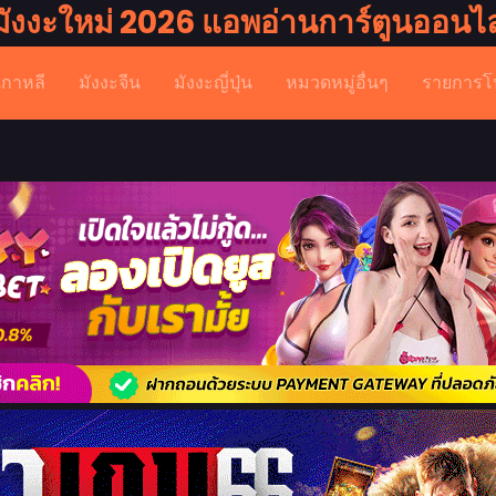
มังงะใหม่ 2026 แอพอ่านการ์ตูนออนไล
เกาหลี
มังงะจีน
มังงะญี่ปุ่น
หมวดหมู่อื่นๆ
รายการโ