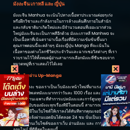
เมษายน 8, 2025
มังงะจีน เกาหลี และ ญี่ปุ่น
ตอนที่ 296
มังงะจีน Manhua จะเน้นไปทางเนื้อหาประมาณค่อยๆเก่ง
มีนาคม 29, 2025
หรือฝึกวิชาและกำลังภายในการล้างแค้นศึกภายในสำนัก
และกลับชาติมาเกิดใหม่และมีจำนวนตอนที่เยอะมากส่วน
ตอนที่ 295
ใหญ่มังงะจีนจะเป็นภาพสีอีกด้วย มังงะเกาหลี Manhwa จะ
มีนาคม 22, 2025
เป็นเนื้อหาที่เน้นดราม่าเนื้อเรื่องที่มีความเข้มข้นขึ้นมา
คุณภาพตอนนี้จะคล้ายๆ มังงะญี่ปุ่น Manga ที่จะเน้นใน
ตอนที่ 294
เนื้อหาของต่างโลกชีวิตประจำวันและฉากเซอวิสต่างๆ ที่เรา
มีนาคม 15, 2025
รวบรวมไว้ให้ทั้งหมดผู้อ่านสามารถเลือกมังงะที่ชืนชอบจาก
หมวดหมู่ที่เราแสดงไว้ได้เลย
ตอนที่ 291
มีนาคม 8, 2025
ทำไมต้องอ่าน Up-Manga
ตอนที่ 292
เว็บ อัพมังงะ ของเราเป็นเว็บมังงะหน้าใหม่ที่มาแรงที่สุดตอน
มีนาคม 8, 2025
นี้มังงะที่อัพเดทมังงะมากกว่าวันละ 1000 เรื่อง และในตอนนี้
เรามีทีมงานเฉพาะที่ทำการแปลมังงะและการ์ตูนทุกวันทำให้
ตอนที่ 291
เป็นต้นฉบับของมังงะทุกเรื่องทีมีในตอนนี้ สามารถแนะนำ
กุมภาพันธ์ 22, 2025
มังงะที่ไม่มีในเว็บไซต์ให้เราลงได้ทันทีหากคุณเจอปัญหาใน
การอ่าน แจ้งผ่านแอดมินได้ตลอด 24 ชม นั่นเป็นเหตุผลที่
ตอนที่ 290
คุณต้องอ่านเว็บไซต์ของเราเว็บ อ่านมังงะ และ การ์ตูน
กุมภาพันธ์ 10, 2025
ออนไลน์ ที่ดีที่สุดในตอนนี้