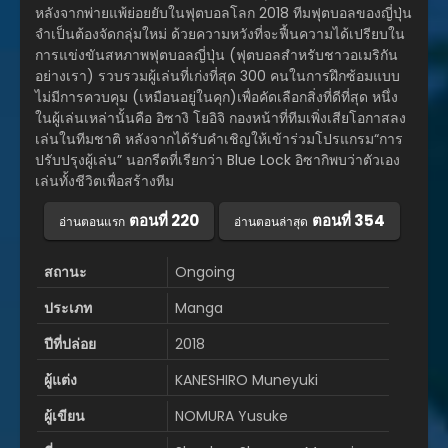
หลังจากพ่ายแพ้ย่อยยับในฟุตบอลโลก 2018 ทีมฟุตบอลของญี่ปุ่น
จำเป็นต้องจัดกลุ่มใหม่ ด้วยความหวังที่จะฟื้นความได้เปรียบใน
การแข่งขันสหภาพฟุตบอลญี่ปุ่น (ฟุตบอลสำหรับชาวอเมริกัน
อย่างเรา) รวบรวมผู้เล่นที่เก่งที่สุด 300 คนในการฝึกซ้อมแบบ
ไม่มีการควบคุม (เหมือนอยู่ในคุก)เพื่อคัดเลือกสิ่งที่ดีที่สุด หนึ่ง
ในผู้เล่นเหล่านั้นคือ อิซางิ โยอิจิ กองหน้าที่ทีมเพิ่งเสียโอกาสลง
เล่นในทีมชาติ หลังจากได้รับคำเชิญให้เข้าร่วมโปรแกรม“การ
ปรับปรุงผู้เล่น” นอกรีตที่เรียกว่า Blue Lock อิซากิพบว่าตัวเอง
เล่นทั้งชีวิตเพื่อสร้างทีม
ตอนที่ 220
ตอนที่ 354
อ่านตอนแรก
อ่านตอนล่าสุด
สถานะ
Ongoing
ประเภท
Manga
ปีที่ปล่อย
2018
ผู้แต่ง
KANESHIRO Muneyuki
ผู้เขียน
NOMURA Yusuke