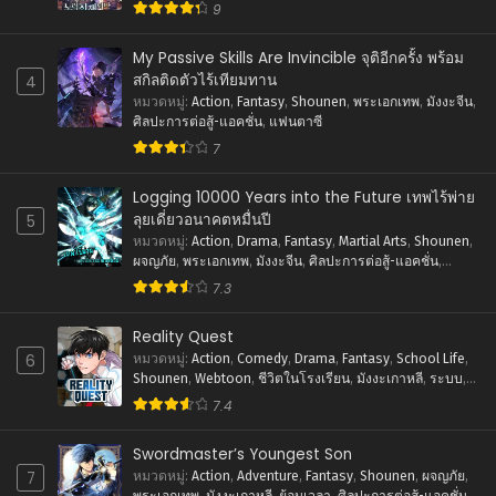
ตอนที่ 326
9
ธันวาคม 7, 2025
My Passive Skills Are Invincible จุติอีกครั้ง พร้อม
ตอนที่ 325
สกิลติดตัวไร้เทียมทาน
4
พฤศจิกายน 30, 2025
หมวดหมู่
:
Action
,
Fantasy
,
Shounen
,
พระเอกเทพ
,
มังงะจีน
,
ศิลปะการต่อสู้-แอคชั่น
,
แฟนตาซี
ตอนที่ 324
7
พฤศจิกายน 30, 2025
Logging 10000 Years into the Future เทพไร้พ่าย
ตอนที่ 323
ลุยเดี่ยวอนาคตหมื่นปี
5
พฤศจิกายน 15, 2025
หมวดหมู่
:
Action
,
Drama
,
Fantasy
,
Martial Arts
,
Shounen
,
ผจญภัย
,
พระเอกเทพ
,
มังงะจีน
,
ศิลปะการต่อสู้-แอคชั่น
,
ตอนที่ 322
แฟนตาซี
7.3
พฤศจิกายน 7, 2025
Reality Quest
ตอนที่ 321
6
หมวดหมู่
:
Action
,
Comedy
,
Drama
,
Fantasy
,
School Life
,
พฤศจิกายน 3, 2025
Shounen
,
Webtoon
,
ชีวิตในโรงเรียน
,
มังงะเกาหลี
,
ระบบ
,
ศิลปะการต่อสู้-แอคชั่น
7.4
ตอนที่ 320
ตุลาคม 28, 2025
Swordmaster’s Youngest Son
7
หมวดหมู่
:
Action
,
Adventure
,
Fantasy
,
Shounen
,
ผจญภัย
,
ตอนที่ 319
พระเอกเทพ
,
มังงะเกาหลี
,
ย้อนเวลา
,
ศิลปะการต่อสู้-แอคชั่น
,