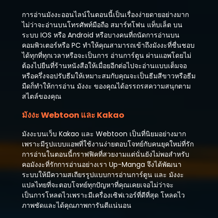
ตอนที่ 304
มิถุนายน 24, 2025
การอ่านมังงะออนไลน์ในตอนนี้เป็นเรื่องง่ายดายอย่างมาก
ไม่ว่าจะอ่านบนโทรศัพท์มือถือ สมาร์ทโฟน แท็บเล็ต บน
ตอนที่ 303
ระบบ IOS หรือ Android หรือบางคนที่ถนัดการอ่านบน
มิถุนายน 14, 2025
คอมพิวเตอร์หรือ PC ทำให้คุณสามารถเข้าถึงมังงะที่ชื่นชอบ
ได้ทุกที่ทุกเวลาหรือจะเป็นการ อ่านการ์ตูน ผ่านแอพโดยไม่
ตอนที่ 302
ต้องไปยืนที่ร้านหนังสือให้เมื่อยอีกต่อไปจะอ่านแบบเต็มจอ
มิถุนายน 6, 2025
หรือครึ่งจอปรับธีมให้เหมาะสมกับคุณจะเป็นธีมสีขาวหรือธีม
มืดก็ทำให้การอ่าน มังงะ ของคุณได้อรรถรสความสนุกตาม
ตอนที่ 301
สไตล์ของคุณ
พฤษภาคม 23, 2025
มังงะ Webtoon และ Kakao
ตอนที่ 300
พฤษภาคม 17, 2025
มังงะบนเว็บ Kakao และ Webtoon เป็นที่นิยมอย่างมาก
เพราะมีรูปแบบแอพที่ใช้งานง่ายตอบโจทย์กับคนยุคใหม่ที่รัก
ตอนที่ 299
การอ่านในตอนนี้กราฟฟิคที่สวยงามแต่นั่นยังไม่พอสำหรับ
พฤษภาคม 3, 2025
คอมังงะที่รักการอ่านอย่างเรา Up-Manga จึงได้พัฒนา
ระบบให้มีความสเถียรรูปแบบการอ่านการ์ตูน และ มังงะ
ตอนที่ 298
แปลไทยที่จะตอบโจทย์ทุกปัญหาที่คุณเคยเจอไม่ว่าจะ
เมษายน 24, 2025
เป็นการโหลดไวเพราะมีเครื่องเซิฟเวอร์ที่ดีที่สุด โหลดไว
ภาพชัดและได้คุณภาพการันตีแน่นอน
ตอนที่ 297