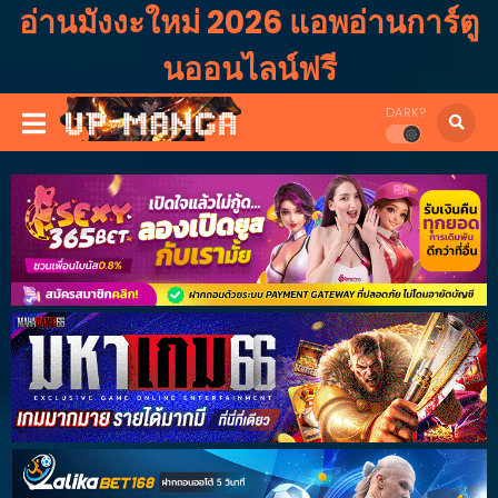
อ่านมังงะใหม่ 2026 แอพอ่านการ์ตู
นออนไลน์ฟรี
DARK?