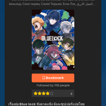
вязьніца, Синя тюрма, Синяя Тюрьма: Блю Лок, القفل الارزق, ブ
ルーロック, 藍色監獄, 블루 록
Bookmark
Followed by 1118 people
8
เรื่องย่อ Blue lock ขังดวลแข้ง มังงะซุปเปอร์แปลไทย