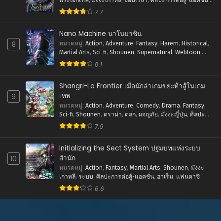
ตุลาคม 22, 2025
แฟนตาซี
7.7
ตอนที่ 318
ตุลาคม 15, 2025
Nano Machine นาโนมาชิน
8
หมวดหมู่
:
Action
,
Adventure
,
Fantasy
,
Harem
,
Historical
,
ตอนที่ 317
Martial Arts
,
Sci-fi
,
Shounen
,
Supernatural
,
Webtoon
,
ชีวิตในโรงเรียน
,
พระเอกเทพ
,
มังงะเกาหลี
,
ย้อนยุค
,
ระบบ
,
ตุลาคม 6, 2025
8.1
ศิลปะการต่อสู้-แอคชั่น
ตอนที่ 316
Shangri-La Frontier เมื่อนักล่าเกมขยะท้าสู้ในเกม
ตุลาคม 2, 2025
เทพ
9
หมวดหมู่
:
Action
,
Adventure
,
Comedy
,
Drama
,
Fantasy
,
ตอนที่ 315
Sci-fi
,
Shounen
,
ดราม่า
,
ตลก
,
ผจญภัย
,
มังงะญี่ปุ่น
,
ศิลปะ
กันยายน 24, 2025
การต่อสู้-แอคชั่น
,
แฟนตาซี
7.9
ตอนที่ 314
Initializing the Sect System ปฐมบทแห่งระบบ
กันยายน 6, 2025
สำนัก
10
หมวดหมู่
:
Action
,
Fantasy
,
Martial Arts
,
Shounen
,
มังงะ
ตอนที่ 313
เกาหลี
,
ระบบ
,
ศิลปะการต่อสู้-แอคชั่น
,
ฮาเร็ม
,
แฟนตาซี
สิงหาคม 27, 2025
6.6
ตอนที่ 312
สิงหาคม 23, 2025