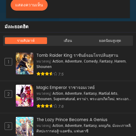
ตอนที่ 333
กุมภาพันธ์ 13, 2026
มังงะยอดฮิต
ตอนที่ 332
กุมภาพันธ์ 7, 2026
รายสัปดาห์
เดือน
ยอดนิยมสูงสุด
ตอนที่ 331
มกราคม 28, 2026
Tomb Raider King ราชันย์จอมโจรปล้นสุสาน
1
หมวดหมู่
:
Action
,
Adventure
,
Comedy
,
Fantasy
,
Harem
,
ตอนที่ 330
Shounen
มกราคม 21, 2026
7.5
ตอนที่ 329
Magic Emperor ราชาจอมเวทย์
มกราคม 7, 2026
2
หมวดหมู่
:
Action
,
Adventure
,
Fantasy
,
Martial Arts
,
Shounen
,
Supernatural
,
ดราม่า
,
พระเอกเกิดใหม่
,
พระเอก
ตอนที่ 328
เทพ
,
ภัยภิบัติ
,
มังงะจีน
,
ย้อนยุค
,
ศิลปะการต่อสู้-แอคชั่น
,
7.6
ธันวาคม 26, 2025
แฟนตาซี
ตอนที่ 327
The Lazy Prince Becomes A Genius
ธันวาคม 16, 2025
3
หมวดหมู่
:
Action
,
Adventure
,
Fantasy
,
ผจญภัย
,
มังงะเกาหลี
,
ศิลปะการต่อสู้-แอคชั่น
,
แฟนตาซี